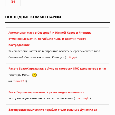
31
ПОСЛЕДНИЕ КОММЕНТАРИИ
Аномальная жара в Северной и Южной Корее и Японии:
отменённые матчи, погибшие львы и десятки тысяч
пострадавших
Земля перемещается во внутренние области энергетического тора
Солнечной Систмы ( как и само Солнце с (от
бодр
)
Ракета SpaceX врезалась в Луну на скорости 8700 километров в час
Рэкетиры мля....
(от
renmilk11
)
Реки Европы пересыхают: кризис виден из космоса
зато у нас воды немеряно стало это прям копец (от
andreykt
)
Затонувшие нацистские корабли стали видны в Дунае из-за