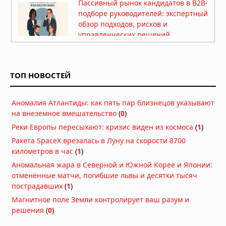
Пассивный рынок кандидатов в B2B-
подборе руководителей: экспертный
обзор подходов, рисков и
управленческих решений
24.07.2026 в 05:41
Рефинансирование займов: как
снизить финансовую нагрузку и
ТОП НОВОСТЕЙ
объединить долги
17.07.2026 в 05:56
Аномалия Атлантиды: как пять пар близнецов указывают
Самые популярные цветы для
на внеземное вмешательство
(
0
)
подарка и их особенности
Реки Европы пересыхают: кризис виден из космоса
(
1
)
16.07.2026 в 05:30
Ракета SpaceX врезалась в Луну на скорости 8700
День рождения в лофте: как
километров в час
(
1
)
выбрать пространство и
Аномальная жара в Северной и Южной Корее и Японии:
организовать незабываемый
отменённые матчи, погибшие львы и десятки тысяч
праздник
пострадавших
(
1
)
15.07.2026 в 05:51
Магнитное поле Земли контролирует ваш разум и
25 лучших купальников 2026:
решения
(
0
)
рейтинг топовых брендов и
производителей женских