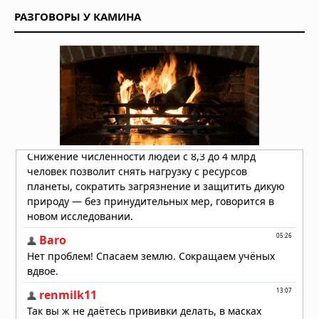
купальников
РАЗГОВОРЫ У КАМИНА
10.07.2026 в 05:52
«Люцифер»: почему Дьявол стал
самым любимым героем
современного ТВ
02.07.2026 в 05:52
«Во все тяжкие»: как учитель химии
стал символом американской
трагедии
20.06.2026 в 05:57
Мужская одежда: от классики до
уличного стиля — как найти свой
образ
18.06.2026 в 06:19