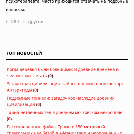
психотерапевта, часто приходится отвечать на подобные
вопросы:
584
Другое
ТОП НОВОСТЕЙ
Когда деревья были большими: В древние времена и
человек мог летать
(
0
)
Загадочная цивилизация: тайны первоисточников карт
Антарктиды
(
0
)
Подземные тоннели: загадочное наследие древних
цивилизаций
(
0
)
Тайна нетленных тел в древнем московском некрополе
(
0
)
Рассекреченные файлы Трампа: 150-метровый
треугольник над базой в Афганистане и неопознанные