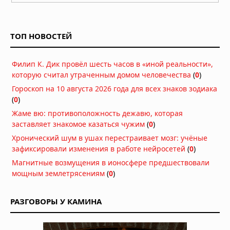
Вчера в 07:30
Марсоход Perseverance нашёл
органический углерод под
ТОП НОВОСТЕЙ
поверхностью Марса
07.08.2026 в 08:26
Филип К. Дик провёл шесть часов в «иной реальности»,
На Солнце нашли вихри,
которую считал утраченным домом человечества
объясняющие его загадочное
(
0
)
поведение
Гороскоп на 10 августа 2026 года для всех знаков зодиака
06.08.2026 в 09:26
(
0
)
Жаме вю: противоположность дежавю, которая
Ракета SpaceX врезалась в Луну на
заставляет знакомое казаться чужим
(
0
)
скорости 8700 километров в час
Хронический шум в ушах перестраивает мозг: учёные
06.08.2026 в 09:00
зафиксировали изменения в работе нейросетей
(
0
)
Атмосфера Плутона сжалась на 16
Магнитные возмущения в ионосфере предшествовали
процентов
мощным землетрясениям
(
0
)
06.08.2026 в 08:13
РАЗГОВОРЫ У КАМИНА
Куда исчезла вода на Марсе: два
ответа на главную загадку Красной
планеты