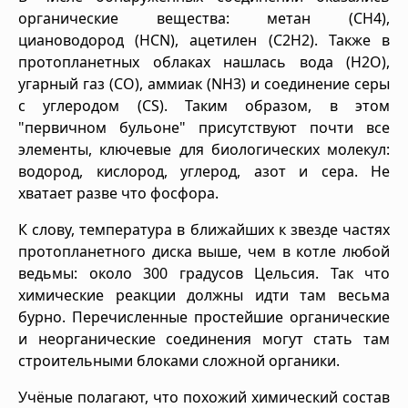
органические вещества: метан (CH4),
циановодород (HCN), ацетилен (C2H2). Также в
протопланетных облаках нашлась вода (H2O),
угарный газ (CO), аммиак (NH3) и соединение серы
с углеродом (CS). Таким образом, в этом
"первичном бульоне" присутствуют почти все
элементы, ключевые для биологических молекул:
водород, кислород, углерод, азот и сера. Не
хватает разве что фосфора.
К слову, температура в ближайших к звезде частях
протопланетного диска выше, чем в котле любой
ведьмы: около 300 градусов Цельсия. Так что
химические реакции должны идти там весьма
бурно. Перечисленные простейшие органические
и неорганические соединения могут стать там
строительными блоками сложной органики.
Учёные полагают, что похожий химический состав