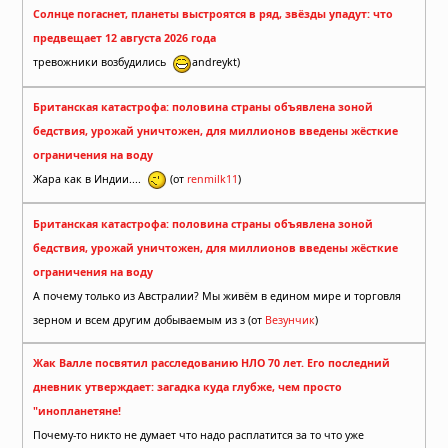
Солнце погаснет, планеты выстроятся в ряд, звёзды упадут: что
предвещает 12 августа 2026 года
тревожники возбудились
andreykt)
Британская катастрофа: половина страны объявлена зоной
бедствия, урожай уничтожен, для миллионов введены жёсткие
ограничения на воду
Жара как в Индии....
(от
renmilk11
)
Британская катастрофа: половина страны объявлена зоной
бедствия, урожай уничтожен, для миллионов введены жёсткие
ограничения на воду
А почему только из Австралии? Мы живём в едином мире и торговля
зерном и всем другим добываемым из з (от
Везунчик
)
Жак Валле посвятил расследованию НЛО 70 лет. Его последний
дневник утверждает: загадка куда глубже, чем просто
"инопланетяне!
Почему-то никто не думает что надо расплатится за то что уже