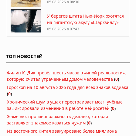
05.08.2026 в 08:30
У берегов штата Нью-Йорк охотятся
на гигантскую акулу «Шаркзиллу»
05.08.2026 в 07:43
Косатки топят яхты у берегов
Испании: что стоит за шестилетним
поведением хищников
ТОП НОВОСТЕЙ
29.07.2026 в 09:29
Краб провел два месяца в
Филип К. Дик провёл шесть часов в «иной реальности»,
пластиковой бутылке у берегов
которую считал утраченным домом человечества
(
0
)
Японии
26.07.2026 в 11:32
Гороскоп на 10 августа 2026 года для всех знаков зодиака
(
0
)
Древнейший предок тасманийского
дьявола: находка возрастом 23
Хронический шум в ушах перестраивает мозг: учёные
миллиона лет переписывает
зафиксировали изменения в работе нейросетей
(
0
)
историю сумчатых хищников
Жаме вю: противоположность дежавю, которая
21.07.2026 в 06:30
заставляет знакомое казаться чужим
(
0
)
Гиены оказались мастерами
Из восточного Китая эвакуировано более миллиона
общения: они используют 13 звуков