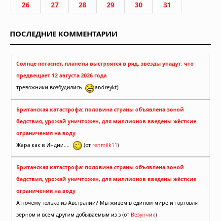
26
27
28
29
30
31
ПОСЛЕДНИЕ КОММЕНТАРИИ
Солнце погаснет, планеты выстроятся в ряд, звёзды упадут: что
предвещает 12 августа 2026 года
тревожники возбудились
andreykt)
Британская катастрофа: половина страны объявлена зоной
бедствия, урожай уничтожен, для миллионов введены жёсткие
ограничения на воду
Жара как в Индии....
(от
renmilk11
)
Британская катастрофа: половина страны объявлена зоной
бедствия, урожай уничтожен, для миллионов введены жёсткие
ограничения на воду
А почему только из Австралии? Мы живём в едином мире и торговля
зерном и всем другим добываемым из з (от
Везунчик
)