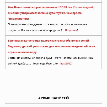
Жак Валле посвятил расследованию НЛО 70 лет. Его последний
дневник утверждает: загадка куда глубже, чем просто
"инопланетяне!
Почему-то никто не думает что надо расплатится за то что уже
получено. Все мечтают о новых кредитах (от
Везунчик
)
Британская катастрофа: половина страны объявлена зоной
бедствия, урожай уничтожен, для миллионов введены жёсткие
ограничения на воду
Британия и западная европа будут чем-то напоминать выжженный
войной Донбасс.... . То ли еще будет... (от
faust2012
)
АРХИВ ЗАПИСЕЙ