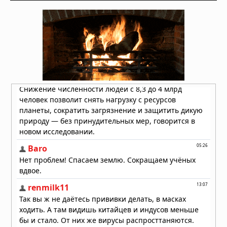
Как перенести стоимость флешки
КТ/МРТ на пациента и поднять чек?
03.08.2026 в 05:44
Фермерский эффект: ученые нашли
бактерии, защищающие детей от
аллергии и астмы
02.08.2026 в 07:00
Стоматологи нашли простой способ
остановить кариес без сверления
30.07.2026 в 08:47
УЗИ поверхностных структур и
мягких тканей
29.07.2026 в 05:40
Пять чашек кофе в день улучшают
здоровье сердца
28.07.2026 в 10:23