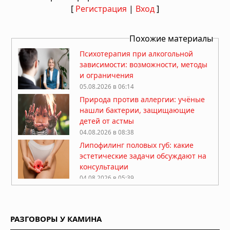
[
Регистрация
|
Вход
]
Похожие материалы
Психотерапия при алкогольной
зависимости: возможности, методы
и ограничения
05.08.2026 в 06:14
Природа против аллергии: учёные
нашли бактерии, защищающие
детей от астмы
04.08.2026 в 08:38
Липофилинг половых губ: какие
эстетические задачи обсуждают на
консультации
04.08.2026 в 05:39
Какие природные компоненты
помогают поддерживать активность
РАЗГОВОРЫ У КАМИНА
03.08.2026 в 06:39