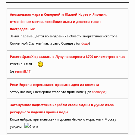
Аномальная жара в Северной и Южной Корее и Японии:
отменённые матчи, погибшие львы и десятки тысяч
пострадавших
Земля перемещается во внутренние области энергетического тора
Солнечной Систмы ( как и само Солнце с (от
бодр
)
Ракета SpaceX врезалась в Луну на скорости 8700 километров в час
Рэкетиры мля....
(от
renmilk11
)
Реки Европы пересыхают: кризис виден из космоса
зато у нас воды немеряно стало это прям копец (от
andreykt
)
Затонувшие нацистские корабли стали видны в Дунае из-за
рекордного падения уровня воды
Когда-нибудь, при понижении уровня Чёрного моря, мы и Москву
увидим.
Gron)