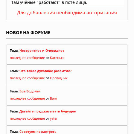
Как выбрать хорошего врача и
клинику: на что обращать внимание
Для добавления необходима авторизация
перед записью на приём
26.07.2026 в 06:01
НОВОЕ НА ФОРУМЕ
Тема:
Невероятное и Очевидное
последнее сообщение
от
Катенька
Тема:
Что такое духовное развитие?
последнее сообщение
от
Проводник
Тема:
Эра Водолея
последнее сообщение
от
Baro
Тема:
Давайте предсказывать будущее
последнее сообщение
от
yater
Тема:
Советуем посмотреть