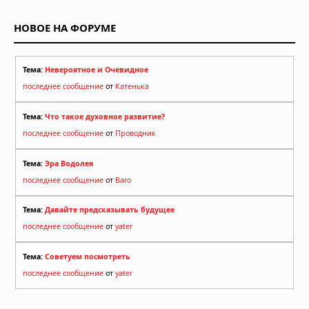
ветер чёрной дыры оказался в сто
раз мощнее прежних
НОВОЕ НА ФОРУМЕ
представлений
02.08.2026 в 09:00
Тема:
Невероятное и Очевидное
последнее сообщение
от
Катенька
Тема:
Что такое духовное развитие?
последнее сообщение
от
Проводник
Тема:
Эра Водолея
последнее сообщение
от
Baro
Тема:
Давайте предсказывать будущее
последнее сообщение
от
yater
Тема:
Советуем посмотреть
последнее сообщение
от
yater