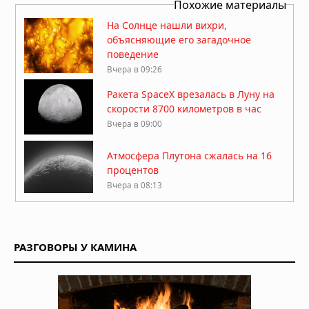
Похожие материалы
На Солнце нашли вихри,
объясняющие его загадочное
поведение
Вчера в 09:26
Ракета SpaceX врезалась в Луну на
скорости 8700 километров в час
Вчера в 09:00
Атмосфера Плутона сжалась на 16
процентов
Вчера в 08:13
Куда исчезла вода на Марсе: два
ответа на главную загадку Красной
планеты
РАЗГОВОРЫ У КАМИНА
04.08.2026 в 11:13
Астероиды: не хаос, а порядок,
выстроенный за миллиарды лет
04.08.2026 в 10:30