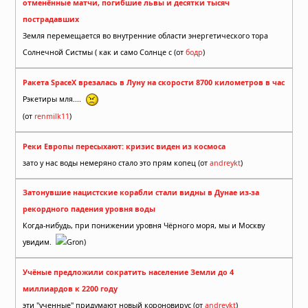
отменённые матчи, погибшие львы и десятки тысяч
пострадавших
Земля перемещается во внутренние области энергетического тора
Солнечной Систмы ( как и само Солнце с (от
бодр
)
Ракета SpaceX врезалась в Луну на скорости 8700 километров в час
Рэкетиры мля....
(от
renmilk11
)
Реки Европы пересыхают: кризис виден из космоса
зато у нас воды немеряно стало это прям копец (от
andreykt
)
Затонувшие нацистские корабли стали видны в Дунае из-за
рекордного падения уровня воды
Когда-нибудь, при понижении уровня Чёрного моря, мы и Москву
увидим.
Gron)
Учёные предложили сократить население Земли до 4
миллиардов к 2200 году
эти "ученные" придумают новый короновирус (от
andreykt
)