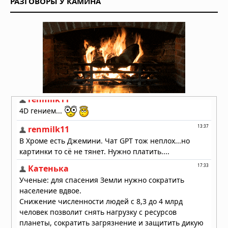
РАЗГОВОРЫ У КАМИНА
Римский легионер из света:
загадочная беременность
бразильской учительницы
02.08.2026 в 09:42
НЛО: Они здесь не потому, что
прилетают, а потому что никогда не
улетали — новая гипотеза физика
02.08.2026 в 09:28
Жак Валле посвятил расследованию
НЛО 70 лет. Его последний дневник
утверждает: загадка куда глубже,
чем просто "инопланетяне!
02.08.2026 в 08:42