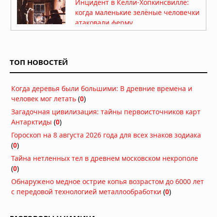
Инцидент в Келли-Хопкинсвилле:
когда маленькие зелёные человечки
атаковали ферму
Вчера в 08:57
Инцидент Кэш-Ландрум:
облучённые светом НЛО
ТОП НОВОСТЕЙ
05.08.2026 в 07:02
Когда деревья были большими: В древние времена и
На Луне заметили более 20
человек мог летать
(
0
)
гигантских неопознанных объектов
Загадочная цивилизация: тайны первоисточников карт
05.08.2026 в 06:39
Антарктиды
(
0
)
Диск над Гатвиком: пилот сообщил о
Гороскоп на 8 августа 2026 года для всех знаков зодиака
«летающей тарелке» на подходе к
(
0
)
аэропорту
Тайна нетленных тел в древнем московском некрополе
03.08.2026 в 15:34
(
0
)
Многомерная реальность: что
Обнаружено медное острие копья возрастом до 6000 лет
предложил Нил Деграсс Тайсон для
с передовой технологией металлообработки
(
0
)
объяснения неопознанных явлений
02.08.2026 в 13:42