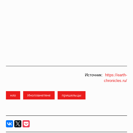
Источник:
https://earth-
chronicles.ru/
нло
Инопланетяне
пришельцы