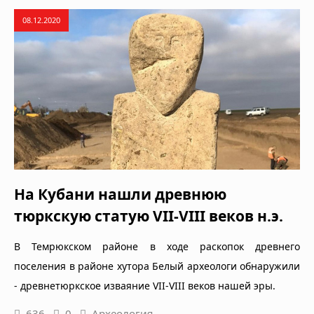
08.12.2020
На Кубани нашли древнюю
тюркскую статую VII-VIII веков н.э.
В Темрюкском районе в ходе раскопок древнего
поселения в районе хутора Белый археологи обнаружили
- древнетюркское изваяние VII-VIII веков нашей эры.
636
0
Археология