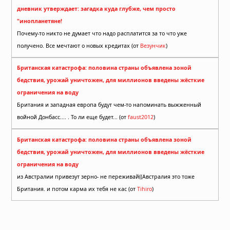
дневник утверждает: загадка куда глубже, чем просто
"инопланетяне!
Почему-то никто не думает что надо расплатится за то что уже
получено. Все мечтают о новых кредитах (от
Везунчик
)
Британская катастрофа: половина страны объявлена зоной
бедствия, урожай уничтожен, для миллионов введены жёсткие
ограничения на воду
Британия и западная европа будут чем-то напоминать выжженный
войной Донбасс.... . То ли еще будет... (от
faust2012
)
Британская катастрофа: половина страны объявлена зоной
бедствия, урожай уничтожен, для миллионов введены жёсткие
ограничения на воду
из Австралии привезут зерно- не переживай((Австралия это тоже
Британия. и потом карма их тебя не кас (от
Tihiro
)