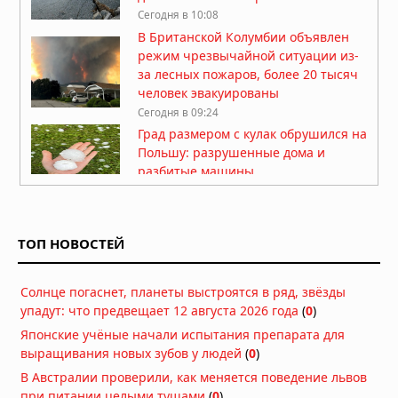
Сегодня в 10:08
В Британской Колумбии объявлен
режим чрезвычайной ситуации из-
за лесных пожаров, более 20 тысяч
человек эвакуированы
Сегодня в 09:24
Град размером с кулак обрушился на
Польшу: разрушенные дома и
разбитые машины
07.08.2026 в 15:34
Тайфун «Дельфин» приближается к
Японии: эвакуация и отмена 500
ТОП НОВОСТЕЙ
рейсов
07.08.2026 в 12:31
Солнце погаснет, планеты выстроятся в ряд, звёзды
Нидерланды исчерпали все
упадут: что предвещает 12 августа 2026 года
(
0
)
средства борьбы с засухой
Японские учёные начали испытания препарата для
07.08.2026 в 09:06
выращивания новых зубов у людей
(
0
)
Затонувшие нацистские корабли
В Австралии проверили, как меняется поведение львов
стали видны в Дунае из-за
при питании целыми тушами
(
0
)