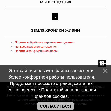
МЫ В СОЦСЕТЯХ
ЗЕМЛЯ.ХРОНИКИ ЖИЗНИ
Политика обработки персональных данных
Пользовательское соглашение
Политика конфиденциальности
Этот сайт использует файлы cookies для
более комфортной работы пользователя.
Продолжая просмотр страниц сайта, вы
Любое использование материалов допускается только при соблюдении
соглашаетесь с
Политикой использования
правил перепечатки и при наличии
гиперссылки
Новости, аналитика, прогнозы и другие материалы, представленные на
файлов cookies
.
данном сайте, не являются офертой или рекомендацией
Все права защищены © Земля. Хроники Жизни,
СОГЛАСИТЬСЯ
2011—2026