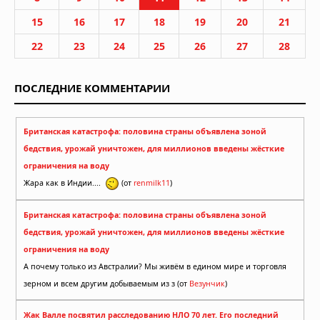
15
16
17
18
19
20
21
22
23
24
25
26
27
28
ПОСЛЕДНИЕ КОММЕНТАРИИ
Британская катастрофа: половина страны объявлена зоной
бедствия, урожай уничтожен, для миллионов введены жёсткие
ограничения на воду
Жара как в Индии....
(от
renmilk11
)
Британская катастрофа: половина страны объявлена зоной
бедствия, урожай уничтожен, для миллионов введены жёсткие
ограничения на воду
А почему только из Австралии? Мы живём в едином мире и торговля
зерном и всем другим добываемым из з (от
Везунчик
)
Жак Валле посвятил расследованию НЛО 70 лет. Его последний