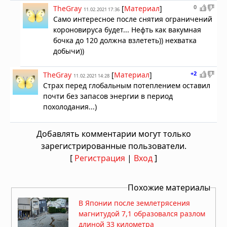
0
TheGray
[
Материал
]
11.02.2021 17:36
Само интересное после снятия ограничений
короновируса будет... Нефть как вакумная
бочка до 120 должна взлететь)) нехватка
добычи))
+2
TheGray
[
Материал
]
11.02.2021 14:28
Страх перед глобальным потеплением оставил
почти без запасов энергии в период
похолодания...)
Добавлять комментарии могут только
зарегистрированные пользователи.
[
Регистрация
|
Вход
]
Похожие материалы
В Японии после землетрясения
магнитудой 7,1 образовался разлом
длиной 33 километра