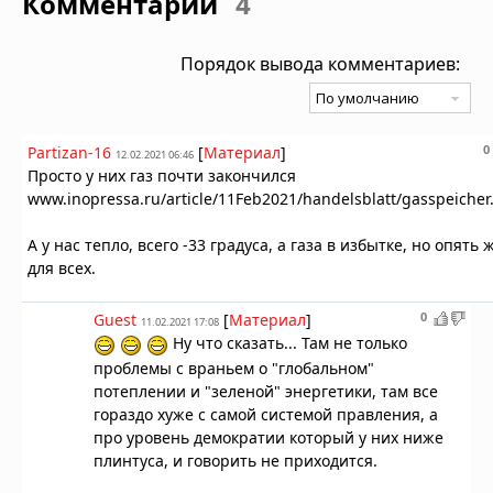
Комментарии
4
Порядок вывода комментариев:
0
Partizan-16
[
Материал
]
12.02.2021 06:46
Просто у них газ почти закончился
www.inopressa.ru/article/11Feb2021/handelsblatt/gasspeicher
А у нас тепло, всего -33 градуса, а газа в избытке, но опять 
для всех.
0
Guest
[
Материал
]
11.02.2021 17:08
Ну что сказать... Там не только
проблемы с враньем о "глобальном"
потеплении и "зеленой" энергетики, там все
гораздо хуже с самой системой правления, а
про уровень демократии который у них ниже
плинтуса, и говорить не приходится.