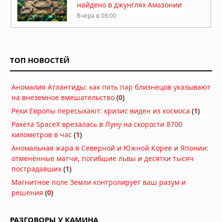
найдено в джунглях Амазонии
Вчера в 08:00
Гробница китайского императора,
правившего 27 дней: 2 миллиона
монет и килограммы золота
ТОП НОВОСТЕЙ
Вчера в 06:57
В Аргентине обнаружено «идеально
Аномалия Атлантиды: как пять пар близнецов указывают
сохранившееся» яйцо динозавра
на внеземное вмешательство
(
0
)
возрастом 70 миллионов лет
Вчера в 06:49
Реки Европы пересыхают: кризис виден из космоса
(
1
)
Погребённые гиганты Бретани:
Ракета SpaceX врезалась в Луну на скорости 8700
сканирование земли выявило
километров в час
(
1
)
скрытые каменные фигуры внутри
Аномальная жара в Северной и Южной Корее и Японии:
6000-летних курганов
отменённые матчи, погибшие львы и десятки тысяч
04.08.2026 в 08:49
пострадавших
(
1
)
Миниатюрные шедевры: 40-
Магнитное поле Земли контролирует ваш разум и
тысячелетние фигурки птиц
решения
(
0
)
размером с ноготь
04.08.2026 в 08:30
РАЗГОВОРЫ У КАМИНА