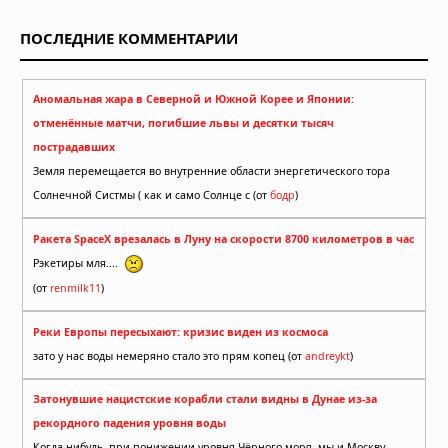
ПОСЛЕДНИЕ КОММЕНТАРИИ
Аномальная жара в Северной и Южной Корее и Японии:
отменённые матчи, погибшие львы и десятки тысяч
пострадавших
Земля перемещается во внутренние области энергетического тора
Солнечной Систмы ( как и само Солнце с (от
бодр
)
Ракета SpaceX врезалась в Луну на скорости 8700 километров в час
Рэкетиры мля....
(от
renmilk11
)
Реки Европы пересыхают: кризис виден из космоса
зато у нас воды немеряно стало это прям копец (от
andreykt
)
Затонувшие нацистские корабли стали видны в Дунае из-за
рекордного падения уровня воды
Когда-нибудь, при понижении уровня Чёрного моря, мы и Москву