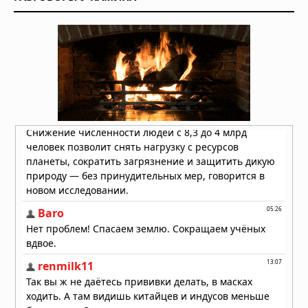
Двухуровневая "гробница гигантов"
обнаружена в Сардинии
04.08.2026 в 08:27
Следы гигантов: 1,4-
миллионнолетние следы
раскрывают гигантского
родственника человека
04.08.2026 в 08:21
Бивень в черепе: загадочная
травма моржа, обнаруженная в
Арктике
03.08.2026 в 08:00