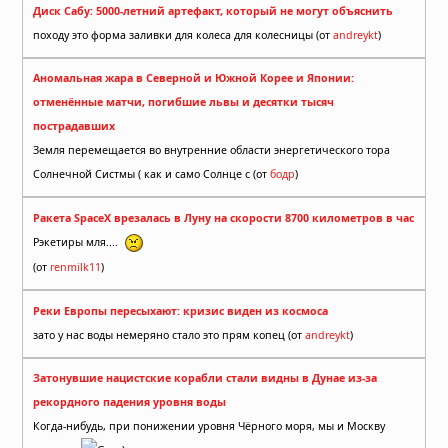
Диск Сабу: 5000-летний артефакт, который не могут объяснить
походу это форма заливки для колеса для колесницы (от
andreykt
)
Аномальная жара в Северной и Южной Корее и Японии:
отменённые матчи, погибшие львы и десятки тысяч
пострадавших
Земля перемещается во внутренние области энергетического тора
Солнечной Систмы ( как и само Солнце с (от
бодр
)
Ракета SpaceX врезалась в Луну на скорости 8700 километров в час
Рэкетиры мля....
(от
renmilk11
)
Реки Европы пересыхают: кризис виден из космоса
зато у нас воды немеряно стало это прям копец (от
andreykt
)
Затонувшие нацистские корабли стали видны в Дунае из-за
рекордного падения уровня воды
Когда-нибудь, при понижении уровня Чёрного моря, мы и Москву