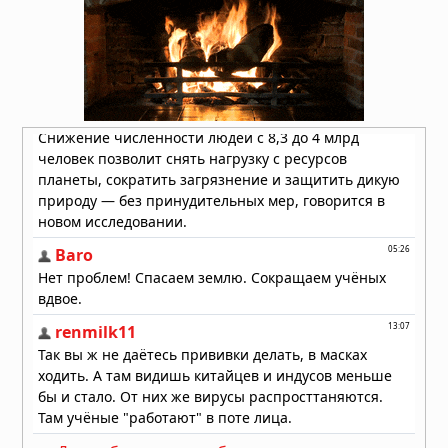
отключения электроэнергии
01.08.2026 в 09:32
Подводный супервулкан Кикай
заполняется свежей магмой: новое
исследование раскрывает механизм
перезарядки гигантских кальдер
01.08.2026 в 08:30
Необычный торнадо ударил по
одному пригороду Чикаго дважды
31.07.2026 в 08:20