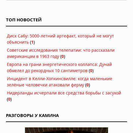
Затонувшие нацистские корабли
стали видны в Дунае из-за
рекордного падения уровня воды
ТОП НОВОСТЕЙ
05.08.2026 в 16:01
Вулкан Фуэго в Гватемале:
Диск Сабу: 5000-летний артефакт, который не могут
извержение заставило власти
объяснить
(
1
)
объявить оранжевый уровень
опасности
Советские исследования телепатии: что рассказали
04.08.2026 в 11:33
американцам в 1963 году
(
0
)
Землетрясение магнитудой 5,5 у
Европа на грани энергетического коллапса: Дунай
берегов Египта: толчки ощущались
обмелел до рекордных 10 сантиметров
(
0
)
в Каире
Инцидент в Келли-Хопкинсвилле: когда маленькие
03.08.2026 в 06:38
зелёные человечки атаковали ферму
(
0
)
Супертайфун «Дельфин»: пятый
Нидерланды исчерпали все средства борьбы с засухой
циклон максимальной мощности в
(
0
)
2026 году движется к побережью
Восточной Азии
01.08.2026 в 15:17
РАЗГОВОРЫ У КАМИНА
Землетрясение в Италии: магнитуда
4,7 у Неаполя, повреждения и