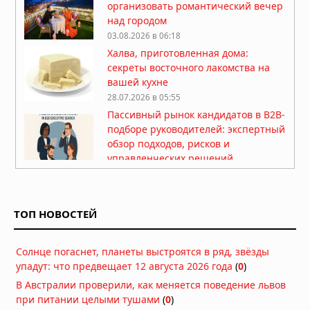
организовать романтический вечер
над городом
03.08.2026 в 06:18
Халва, приготовленная дома:
секреты восточного лакомства на
вашей кухне
28.07.2026 в 05:55
Пассивный рынок кандидатов в B2B-
подборе руководителей: экспертный
обзор подходов, рисков и
управленческих решений
24.07.2026 в 05:41
Рефинансирование займов: как
снизить финансовую нагрузку и
ТОП НОВОСТЕЙ
объединить долги
17.07.2026 в 05:56
Солнце погаснет, планеты выстроятся в ряд, звёзды
Самые популярные цветы для
упадут: что предвещает 12 августа 2026 года
(
0
)
подарка и их особенности
В Австралии проверили, как меняется поведение львов
16.07.2026 в 05:30
при питании целыми тушами
(
0
)