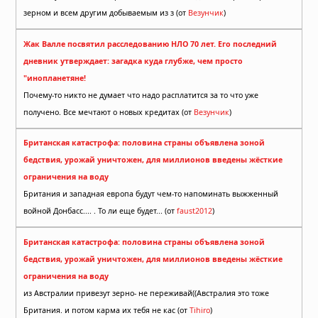
зерном и всем другим добываемым из з (от
Везунчик
)
Жак Валле посвятил расследованию НЛО 70 лет. Его последний
дневник утверждает: загадка куда глубже, чем просто
"инопланетяне!
Почему-то никто не думает что надо расплатится за то что уже
получено. Все мечтают о новых кредитах (от
Везунчик
)
Британская катастрофа: половина страны объявлена зоной
бедствия, урожай уничтожен, для миллионов введены жёсткие
ограничения на воду
Британия и западная европа будут чем-то напоминать выжженный
войной Донбасс.... . То ли еще будет... (от
faust2012
)
Британская катастрофа: половина страны объявлена зоной
бедствия, урожай уничтожен, для миллионов введены жёсткие
ограничения на воду
из Австралии привезут зерно- не переживай((Австралия это тоже
Британия. и потом карма их тебя не кас (от
Tihiro
)