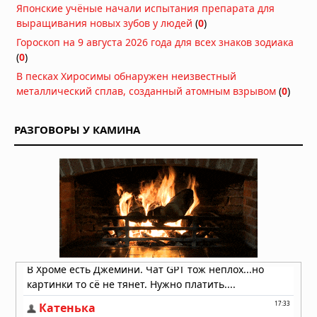
День рождения в лофте: как
Японские учёные начали испытания препарата для
выбрать пространство и
выращивания новых зубов у людей
(
0
)
организовать незабываемый
Гороскоп на 9 августа 2026 года для всех знаков зодиака
праздник
(
0
)
15.07.2026 в 05:51
В песках Хиросимы обнаружен неизвестный
25 лучших купальников 2026:
металлический сплав, созданный атомным взрывом
(
0
)
рейтинг топовых брендов и
производителей женских
купальников
РАЗГОВОРЫ У КАМИНА
10.07.2026 в 05:52
«Люцифер»: почему Дьявол стал
самым любимым героем
современного ТВ
02.07.2026 в 05:52
«Во все тяжкие»: как учитель химии
стал символом американской
трагедии
20.06.2026 в 05:57
Мужская одежда: от классики до
уличного стиля — как найти свой
образ