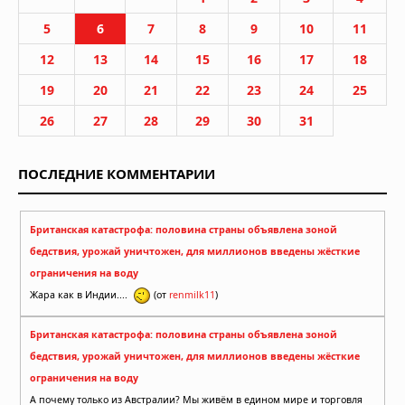
5
6
7
8
9
10
11
12
13
14
15
16
17
18
19
20
21
22
23
24
25
26
27
28
29
30
31
ПОСЛЕДНИЕ КОММЕНТАРИИ
Британская катастрофа: половина страны объявлена зоной
бедствия, урожай уничтожен, для миллионов введены жёсткие
ограничения на воду
Жара как в Индии....
(от
renmilk11
)
Британская катастрофа: половина страны объявлена зоной
бедствия, урожай уничтожен, для миллионов введены жёсткие
ограничения на воду
А почему только из Австралии? Мы живём в едином мире и торговля