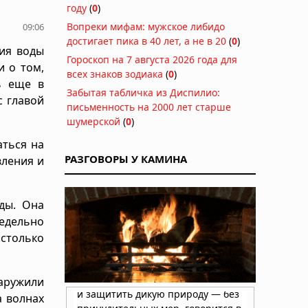
году
(
0
)
Вопреки мифам: мужское либидо
09:06
достигает пика в 40 лет, а не в 20
(
0
)
ния воды
Гороскоп на 7 августа 2026 года для
и о том,
всех знаков зодиака
(
0
)
ь еще в
Забытая табличка из Диспилио:
с главой
письменность на 2000 лет старше
шумерской
(
0
)
аться на
РАЗГОВОРЫ У КАМИНА
вления и
ды. Она
едельно
столько
наружили
а волнах