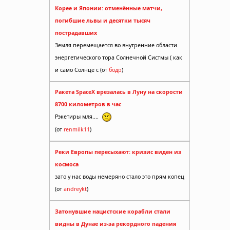
Корее и Японии: отменённые матчи,
погибшие львы и десятки тысяч
пострадавших
Земля перемещается во внутренние области
энергетического тора Солнечной Систмы ( как
ожет
и само Солнце с (от
бодр
)
Ракета SpaceX врезалась в Луну на скорости
8700 километров в час
Рэкетиры мля....
(от
renmilk11
)
Реки Европы пересыхают: кризис виден из
космоса
зато у нас воды немеряно стало это прям копец
(от
andreykt
)
Затонувшие нацистские корабли стали
видны в Дунае из-за рекордного падения