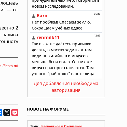
 площадь
ья — от
вестно 2
о залива
 тошноту
s://lenta.ru/
Для добавления необходима
авторизация
НОВОЕ НА ФОРУМЕ
Тема:
Невероятное и Очевидное