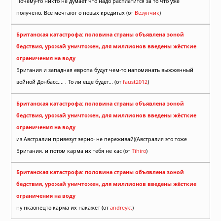
Почему-то никто не думает что надо расплатится за то что уже
получено. Все мечтают о новых кредитах (от
Везунчик
)
Британская катастрофа: половина страны объявлена зоной
бедствия, урожай уничтожен, для миллионов введены жёсткие
ограничения на воду
Британия и западная европа будут чем-то напоминать выжженный
войной Донбасс.... . То ли еще будет... (от
faust2012
)
Британская катастрофа: половина страны объявлена зоной
бедствия, урожай уничтожен, для миллионов введены жёсткие
ограничения на воду
из Австралии привезут зерно- не переживай((Австралия это тоже
Британия. и потом карма их тебя не кас (от
Tihiro
)
Британская катастрофа: половина страны объявлена зоной
бедствия, урожай уничтожен, для миллионов введены жёсткие
ограничения на воду
ну нкаонецто карма их накажет (от
andreykt
)