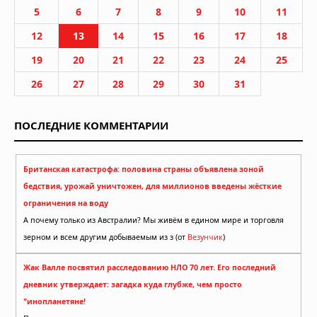
5
6
7
8
9
10
11
12
13
14
15
16
17
18
19
20
21
22
23
24
25
26
27
28
29
30
31
ПОСЛЕДНИЕ КОММЕНТАРИИ
Британская катастрофа: половина страны объявлена зоной
бедствия, урожай уничтожен, для миллионов введены жёсткие
ограничения на воду
А почему только из Австралии? Мы живём в едином мире и торговля
зерном и всем другим добываемым из з (от
Везунчик
)
Жак Валле посвятил расследованию НЛО 70 лет. Его последний
дневник утверждает: загадка куда глубже, чем просто
"инопланетяне!