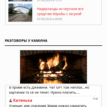
07.08.2026 в 12:31
Нидерланды исчерпали все
средства борьбы с засухой
07.08.2026 в 09:06
Затонувшие нацистские корабли
стали видны в Дунае из-за
рекордного падения уровня воды
РАЗГОВОРЫ У КАМИНА
05.08.2026 в 16:01
Вулкан Фуэго в Гватемале:
извержение заставило власти
объявить оранжевый уровень
опасности
04.08.2026 в 11:33
Землетрясение магнитудой 5,5 у
берегов Египта: толчки ощущались
в Каире
03.08.2026 в 06:38
Супертайфун «Дельфин»: пятый
циклон максимальной мощности в
2026 году движется к побережью