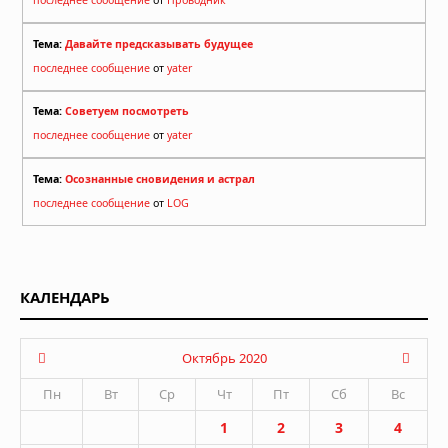
последнее сообщение
от
Проводник
Тема:
Давайте предсказывать будущее
последнее сообщение
от
yater
Тема:
Советуем посмотреть
последнее сообщение
от
yater
Тема:
Осознанные сновидения и астрал
последнее сообщение
от
LOG
КАЛЕНДАРЬ
Октябрь 2020
Пн
Вт
Ср
Чт
Пт
Сб
Вс
1
2
3
4