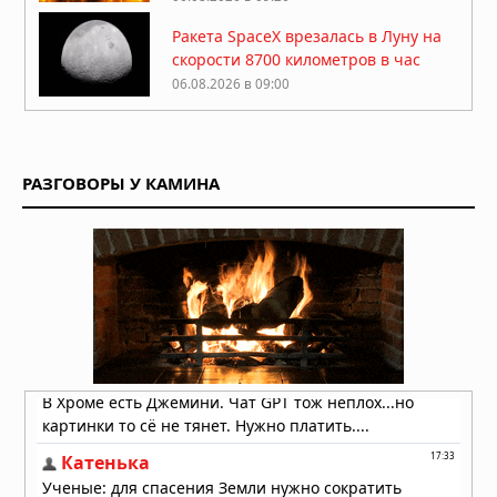
Ракета SpaceX врезалась в Луну на
скорости 8700 километров в час
06.08.2026 в 09:00
Атмосфера Плутона сжалась на 16
процентов
РАЗГОВОРЫ У КАМИНА
06.08.2026 в 08:13
Куда исчезла вода на Марсе: два
ответа на главную загадку Красной
планеты
04.08.2026 в 11:13
Астероиды: не хаос, а порядок,
выстроенный за миллиарды лет
04.08.2026 в 10:30
Как солнечный ветер лишил Марс
атмосферы: физический механизм
раскрыт
04.08.2026 в 10:00