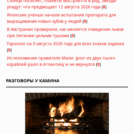
Солнце погаснет, планеты выстроятся в ряд, звёзды
помогают поддерживать активность
упадут: что предвещает 12 августа 2026 года
(
0
)
03.08.2026 в 06:39
Японские учёные начали испытания препарата для
выращивания новых зубов у людей
(
0
)
Как перенести стоимость флешки
В Австралии проверили, как меняется поведение львов
КТ/МРТ на пациента и поднять чек?
при питании целыми тушами
(
0
)
03.08.2026 в 05:44
Гороскоп на 9 августа 2026 года для всех знаков зодиака
Фермерский эффект: ученые нашли
(
0
)
бактерии, защищающие детей от
Исчезновение правителя Мали: флот из двух тысяч
аллергии и астмы
кораблей ушёл в Атлантику и не вернулся
(
0
)
02.08.2026 в 07:00
Стоматологи нашли простой способ
РАЗГОВОРЫ У КАМИНА
остановить кариес без сверления
30.07.2026 в 08:47
УЗИ поверхностных структур и
мягких тканей
29.07.2026 в 05:40
Пять чашек кофе в день улучшают