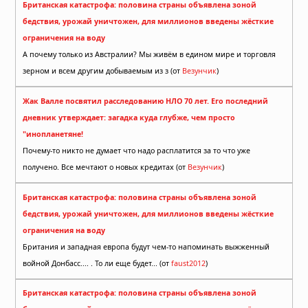
Британская катастрофа: половина страны объявлена зоной
бедствия, урожай уничтожен, для миллионов введены жёсткие
ограничения на воду
А почему только из Австралии? Мы живём в едином мире и торговля
зерном и всем другим добываемым из з (от
Везунчик
)
Жак Валле посвятил расследованию НЛО 70 лет. Его последний
дневник утверждает: загадка куда глубже, чем просто
"инопланетяне!
Почему-то никто не думает что надо расплатится за то что уже
получено. Все мечтают о новых кредитах (от
Везунчик
)
Британская катастрофа: половина страны объявлена зоной
бедствия, урожай уничтожен, для миллионов введены жёсткие
ограничения на воду
Британия и западная европа будут чем-то напоминать выжженный
войной Донбасс.... . То ли еще будет... (от
faust2012
)
Британская катастрофа: половина страны объявлена зоной