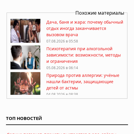
Похожие материалы
Дача, баня и жара: почему обычный
отдых иногда заканчивается
вызовом врача
07.08.2026 в 05:58
Психотерапия при алкогольной
зависимости: возможности, методы
и ограничения
05.08.2026 в 06:14
Природа против аллергии: учёные
нашли бактерии, защищающие
детей от астмы
04.08.2026 в 08:38
Липофилинг половых губ: какие
эстетические задачи обсуждают на
консультации
ТОП НОВОСТЕЙ
04.08.2026 в 05:39
Какие природные компоненты