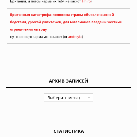
Британия. и потом карма их тебя не кас (от
Tihiro
)
Британская катастрофа: половина страны объявлена зоной
бедствия, урожай уничтожен, для миллионов введены жёсткие
ограничения на воду
ну нкаонецто карма их накажет (от
andreykt
)
АРХИВ ЗАПИСЕЙ
СТАТИСТИКА