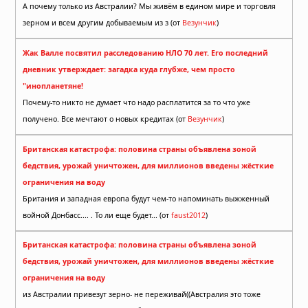
А почему только из Австралии? Мы живём в едином мире и торговля
зерном и всем другим добываемым из з (от
Везунчик
)
Жак Валле посвятил расследованию НЛО 70 лет. Его последний
дневник утверждает: загадка куда глубже, чем просто
"инопланетяне!
Почему-то никто не думает что надо расплатится за то что уже
получено. Все мечтают о новых кредитах (от
Везунчик
)
Британская катастрофа: половина страны объявлена зоной
бедствия, урожай уничтожен, для миллионов введены жёсткие
ограничения на воду
Британия и западная европа будут чем-то напоминать выжженный
войной Донбасс.... . То ли еще будет... (от
faust2012
)
Британская катастрофа: половина страны объявлена зоной
бедствия, урожай уничтожен, для миллионов введены жёсткие
ограничения на воду
из Австралии привезут зерно- не переживай((Австралия это тоже