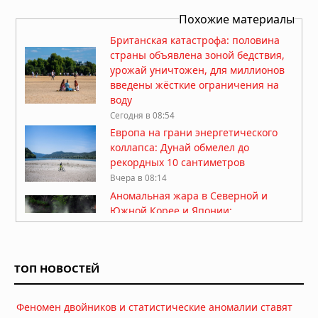
Похожие материалы
Британская катастрофа: половина
страны объявлена зоной бедствия,
урожай уничтожен, для миллионов
введены жёсткие ограничения на
воду
Сегодня в 08:54
Европа на грани энергетического
коллапса: Дунай обмелел до
рекордных 10 сантиметров
Вчера в 08:14
Аномальная жара в Северной и
Южной Корее и Японии:
отменённые матчи, погибшие львы
и десятки тысяч пострадавших
06.08.2026 в 09:36
ТОП НОВОСТЕЙ
Реки Европы пересыхают: кризис
виден из космоса
Феномен двойников и статистические аномалии ставят
06.08.2026 в 09:04