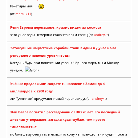
Рэкетиры мля....
(от
renmilk11
)
Реки Европы пересыхают: кризис виден из космоса
зато у нас воды немеряно стало это прям копец (от
andreykt
)
Затонувшие нацистские корабли стали видны в Дунае из-за
рекордного падения уровня воды
Когда-нибудь, при понижении уровня Чёрного моря, мы и Москву
увидим.
Gron)
Учёные предложили сократить население Земли до 4
миллиардов к 2200 году
эти "ученные" придумают новый короновирус (от
andreykt
)
Жак Валле посвятил расследованию НЛО 70 лет. Его последний
дневник утверждает: загадка куда глубже, чем просто
"инопланетяне!
по большёму счёту так и есть...что кому написано,то так и будет...тоже и