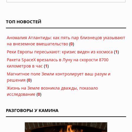
03.08.2026 в 06:38
Супертайфун «Дельфин»: пятый
циклон максимальной мощности в
ТОП НОВОСТЕЙ
2026 году движется к побережью
Восточной Азии
01.08.2026 в 15:17
Аномалия Атлантиды: как пять пар близнецов указывают
Землетрясение в Италии: магнитуда
на внеземное вмешательство
(
0
)
4,7 у Неаполя, повреждения и
Реки Европы пересыхают: кризис виден из космоса
(
1
)
отключения электроэнергии
Ракета SpaceX врезалась в Луну на скорости 8700
01.08.2026 в 09:32
километров в час
(
1
)
Подводный супервулкан Кикай
Магнитное поле Земли контролирует ваш разум и
заполняется свежей магмой: новое
решения
(
0
)
исследование раскрывает механизм
Жизнь на Земле возникла дважды, показало
перезарядки гигантских кальдер
исследование
(
0
)
01.08.2026 в 08:30
Необычный торнадо ударил по
РАЗГОВОРЫ У КАМИНА
одному пригороду Чикаго дважды
31.07.2026 в 08:20
Лесные пожары объявлены