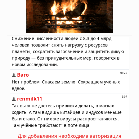
«угрозой национальной
безопасности» в Европе, пламя
распространилось на Грецию и
Великобританию
30.07.2026 в 13:57
Бразилию накрыли мощные
ураганы: пять человек погибли,
тысячи людей не смогли добраться
до дома
30.07.2026 в 12:02
Землетрясение в Японии: число
погибших достигло 13, спасатели
ищут выживших
29.07.2026 в 13:51
Для добавления необходима авторизация