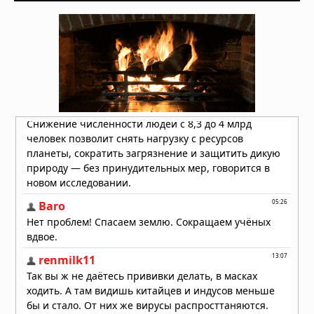
Вирус Борна добрался до севера
Германии, вакцины нет
25.05.2026 в 08:40
Мир подготовился к Эболе. Только
не к той которая сейчас
превращается в Пандемию
23.05.2026 в 14:22
Жители Конго сожгли центр
лечения Эболы — местные жители
силой отнимают тела умерших у
медиков
22.05.2026 в 07:08