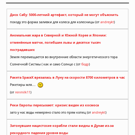
Диск Сабу: 5000-летний артефакт, который не могут объяснить
походу это форма заливки для колеса для колесницы (от
andreykt
)
Аномальная жара в Северной и Южной Корее и Японии:
отменённые матчи, погибшие львы и десятки тысяч
пострадавших
Земля перемещается во внутренние области энергетического тора
Солнечной Систмы ( как и само Солнце с (от
бодр
)
Ракета SpaceX врезалась в Луну на скорости 8700 километров в час
Рэкетиры мля....
(от
renmilk11
)
Реки Европы пересыхают: кризис виден из космоса
зато у нас воды немеряно стало это прям копец (от
andreykt
)
Затонувшие нацистские корабли стали видны в Дунае из-за
рекордного падения уровня воды