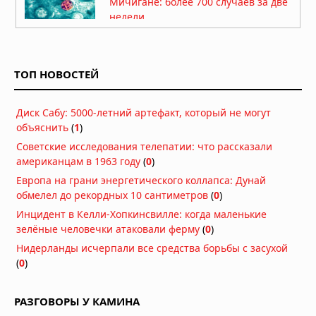
Мичигане: более 700 случаев за две
недели
09.07.2026 в 08:28
Сотрудник Национальных
институтов здравоохранения США
ТОП НОВОСТЕЙ
обвинён в контрабанде вируса оспы
обезьян
04.06.2026 в 15:01
Диск Сабу: 5000-летний артефакт, который не могут
Эбола может распространиться за
объяснить
(
1
)
пределы Африки: власти расследуют
Советские исследования телепатии: что рассказали
случаи в Италии и Бразилии
американцам в 1963 году
(
0
)
04.06.2026 в 07:23
Европа на грани энергетического коллапса: Дунай
Google запросил разрешение на
обмелел до рекордных 10 сантиметров
(
0
)
выпуск 32 миллионов стерильных
Инцидент в Келли-Хопкинсвилле: когда маленькие
комаров в США
зелёные человечки атаковали ферму
(
0
)
03.06.2026 в 06:41
Нидерланды исчерпали все средства борьбы с засухой
Эбола вышла из-под контроля: ВОЗ
(
0
)
признала, что эпидемия опережает
меры реагирования
26.05.2026 в 07:57
РАЗГОВОРЫ У КАМИНА