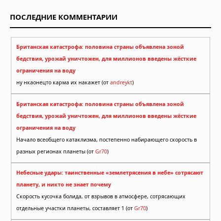
ПОСЛЕДНИЕ КОММЕНТАРИИ
Британская катастрофа: половина страны объявлена зоной
бедствия, урожай уничтожен, для миллионов введены жёсткие
ограничения на воду
ну нкаонецто карма их накажет (от
andreykt
)
Британская катастрофа: половина страны объявлена зоной
бедствия, урожай уничтожен, для миллионов введены жёсткие
ограничения на воду
Начало всеобщего катаклизма, постепенно набирающего скорость в
разных регионах планеты (от
Gr70
)
Небесные удары: таинственные «землетрясения в небе» сотрясают
планету, и никто не знает почему
Скорость кусочка болида, от взрывов в атмосфере, сотрясающих
отдельные участки планеты, составляет 1 (от
Gr70
)