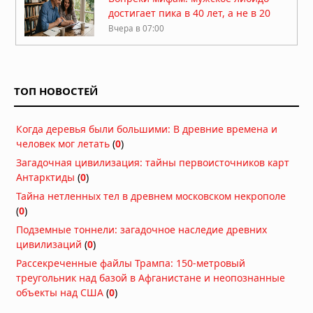
достигает пика в 40 лет, а не в 20
Вчера в 07:00
Гипотеза живого космоса: Вселенная
может быть разумной
ТОП НОВОСТЕЙ
06.08.2026 в 09:18
ДНК ребёнка может предсказать
Когда деревья были большими: В древние времена и
развод родителей
человек мог летать
(
0
)
06.08.2026 в 09:13
Загадочная цивилизация: тайны первоисточников карт
Антарктиды
(
0
)
Мозг не всегда разлагается: учёные
выяснили, почему человеческий
Тайна нетленных тел в древнем московском некрополе
мозг сохраняется тысячи лет
(
0
)
06.08.2026 в 09:11
Подземные тоннели: загадочное наследие древних
цивилизаций
(
0
)
Жизнь на Земле возникла дважды,
показало исследование
Рассекреченные файлы Трампа: 150-метровый
треугольник над базой в Афганистане и неопознанные
06.08.2026 в 09:06
объекты над США
(
0
)
Магнитное поле Земли