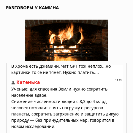
контролирует ваш разум и решения
РАЗГОВОРЫ У КАМИНА
06.08.2026 в 08:24
Секрет мотивации раскрыт: в мозге
есть особые клетки
06.08.2026 в 08:11
Неандертальцы исчезли из-за
слабых социальных связей,
выяснили учёные
06.08.2026 в 08:08