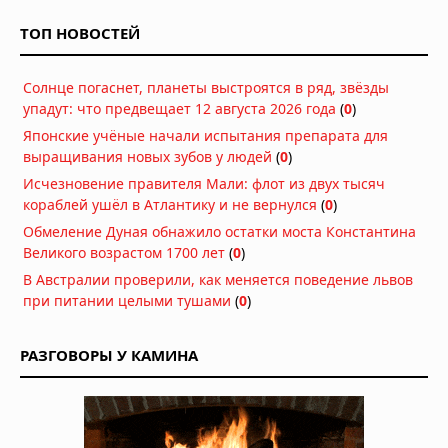
время: фотоны проходят сквозь
ТОП НОВОСТЕЙ
атомы быстрее, чем должны
Сегодня в 08:00
Солнце погаснет, планеты выстроятся в ряд, звёзды
В песках Хиросимы обнаружен
упадут: что предвещает 12 августа 2026 года
неизвестный металлический сплав,
(
0
)
созданный атомным взрывом
Японские учёные начали испытания препарата для
Сегодня в 07:00
выращивания новых зубов у людей
(
0
)
Неведомый поворот: ядро Земли
Исчезновение правителя Мали: флот из двух тысяч
изменило направление под Тихим
кораблей ушёл в Атлантику и не вернулся
(
0
)
океаном
Обмеление Дуная обнажило остатки моста Константина
Вчера в 10:06
Великого возрастом 1700 лет
(
0
)
Искусственный интеллект написал
В Австралии проверили, как меняется поведение львов
геном вируса — и он заработал
при питании целыми тушами
(
0
)
07.08.2026 в 08:59
РАЗГОВОРЫ У КАМИНА
Вопреки мифам: мужское либидо
достигает пика в 40 лет, а не в 20
07.08.2026 в 07:00