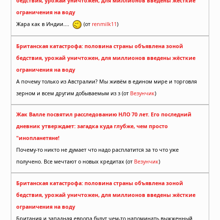
бедствия, урожай уничтожен, для миллионов введены жёсткие
ограничения на воду
Жара как в Индии....
(от
renmilk11
)
Британская катастрофа: половина страны объявлена зоной
бедствия, урожай уничтожен, для миллионов введены жёсткие
ограничения на воду
А почему только из Австралии? Мы живём в едином мире и торговля
зерном и всем другим добываемым из з (от
Везунчик
)
Жак Валле посвятил расследованию НЛО 70 лет. Его последний
дневник утверждает: загадка куда глубже, чем просто
"инопланетяне!
Почему-то никто не думает что надо расплатится за то что уже
получено. Все мечтают о новых кредитах (от
Везунчик
)
Британская катастрофа: половина страны объявлена зоной
бедствия, урожай уничтожен, для миллионов введены жёсткие
ограничения на воду
Британия и западная европа будут чем-то напоминать выжженный