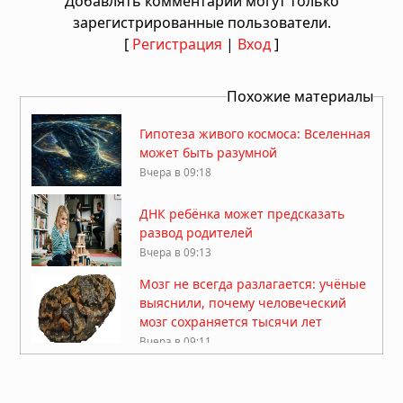
Добавлять комментарии могут только
зарегистрированные пользователи.
[
Регистрация
|
Вход
]
Похожие материалы
Гипотеза живого космоса: Вселенная
может быть разумной
Вчера в 09:18
ДНК ребёнка может предсказать
развод родителей
Вчера в 09:13
Мозг не всегда разлагается: учёные
выяснили, почему человеческий
мозг сохраняется тысячи лет
Вчера в 09:11
Жизнь на Земле возникла дважды,
показало исследование