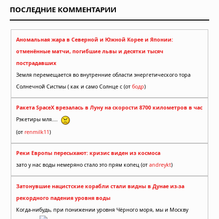
ПОСЛЕДНИЕ КОММЕНТАРИИ
Аномальная жара в Северной и Южной Корее и Японии:
отменённые матчи, погибшие львы и десятки тысяч
пострадавших
Земля перемещается во внутренние области энергетического тора
Солнечной Систмы ( как и само Солнце с (от
бодр
)
Ракета SpaceX врезалась в Луну на скорости 8700 километров в час
Рэкетиры мля....
(от
renmilk11
)
Реки Европы пересыхают: кризис виден из космоса
зато у нас воды немеряно стало это прям копец (от
andreykt
)
Затонувшие нацистские корабли стали видны в Дунае из-за
рекордного падения уровня воды
Когда-нибудь, при понижении уровня Чёрного моря, мы и Москву