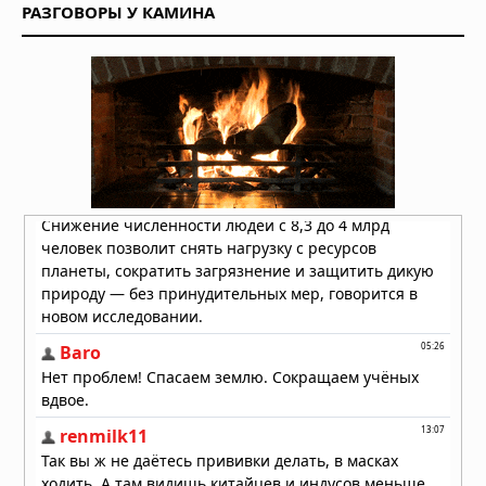
РАЗГОВОРЫ У КАМИНА
Вчера в 09:06
Магнитное поле Земли
контролирует ваш разум и решения
Вчера в 08:24
Секрет мотивации раскрыт: в мозге
есть особые клетки
Вчера в 08:11
Неандертальцы исчезли из-за
слабых социальных связей,
выяснили учёные
Вчера в 08:08
Эль-Ниньо 2026 года не станет
супер-Эль-Ниньо, заявил учёный
05.08.2026 в 09:30
На Таманском полуострове найдены
останки древних слонов — предков
мамонтов