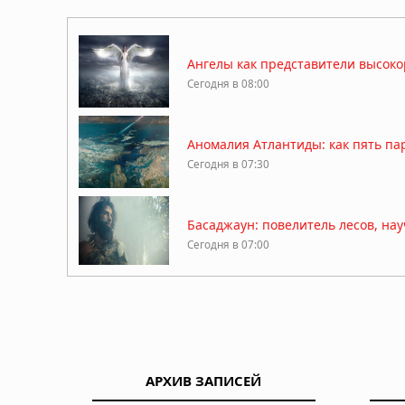
Ангелы как представители высоко
Сегодня в 08:00
Аномалия Атлантиды: как пять па
Сегодня в 07:30
Басаджаун: повелитель лесов, на
Сегодня в 07:00
Легенда хопи о людях-муравьях,
Сегодня в 06:30
АРХИВ ЗАПИСЕЙ
Антарктида, инопланетяне и звёз