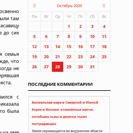
Октябрь 2020
косвенно
Пн
Вт
Ср
Чт
Пт
Сб
Вс
были там
асавицу
1
2
3
4
 до сих
5
6
7
8
9
10
11
12
13
14
15
16
17
18
ая семья
19
20
21
22
23
24
25
жде, что
26
27
28
29
30
31
когда не
терявшая
еста.
ПОСЛЕДНИЕ КОММЕНТАРИИ
вился с
Аномальная жара в Северной и Южной
риказала
Корее и Японии: отменённые матчи,
Это была
погибшие львы и десятки тысяч
пострадавших
Земля перемещается во внутренние области
н на имя