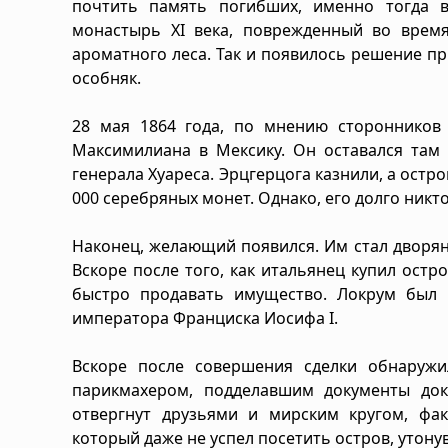
почтить память погибших, именно тогда в
монастырь XI века, поврежденный во время
ароматного леса. Так и появилось решение п
особняк.
28 мая 1864 года, по мнению сторонников 
Максимилиана в Мексику. Он оставался там 
генерала Хуареса. Эрцгерцога казнили, а остр
000 серебряных монет. Однако, его долго никто
Наконец, желающий появился. Им стал дворян
Вскоре после того, как итальянец купил ост
быстро продавать имущество. Локрум был 
императора Франциска Иосифа I.
Вскоре после совершения сделки обнаружи
парикмахером, подделавшим документы док
отвергнут друзьями и мирским кругом, фак
который даже не успел посетить остров, утонув