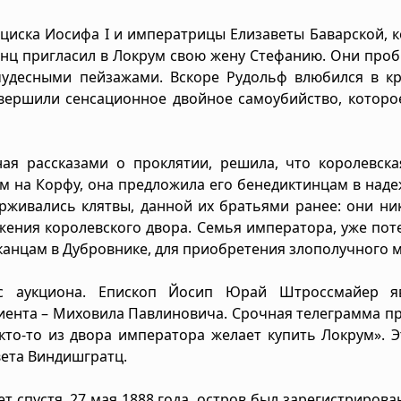
циска Иосифа I и императрицы Елизаветы Баварской, 
инц пригласил в Локрум свою жену Стефанию. Они про
чудесными пейзажами. Вскоре Рудольф влюбился в кр
ершили сенсационное двойное самоубийство, которое
нная рассказами о проклятии, решила, что королевск
м на Корфу, она предложила его бенедиктинцам в наде
рживались клятвы, данной их братьями ранее: они ни
ожения королевского двора. Семья императора, уже по
канцам в Дубровнике, для приобретения злополучного м
с аукциона. Епископ Йосип Юрай Штроссмайер я
лиента – Миховила Павлиновича. Срочная телеграмма п
«кто-то из двора императора желает купить Локрум». 
вета Виндишгратц.
ет спустя, 27 мая 1888 года, остров был зарегистрирова