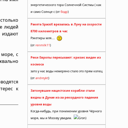
энергетического тора Солнечной Систмы ( как
и само Солнце с (от
бодр
)
астолько
Ракета SpaceX врезалась в Луну на скорости
ие людей
8700 километров в час
 издают
Рэкетиры мля....
(от
renmilk11
)
 море, с
Реки Европы пересыхают: кризис виден из
уквально
космоса
зато у нас воды немеряно стало это прям копец
(от
andreykt
)
водятся
терес к
Затонувшие нацистские корабли стали
видны в Дунае из-за рекордного падения
уровня воды
Когда-нибудь, при понижении уровня Чёрного
моря, мы и Москву увидим.
Gron)