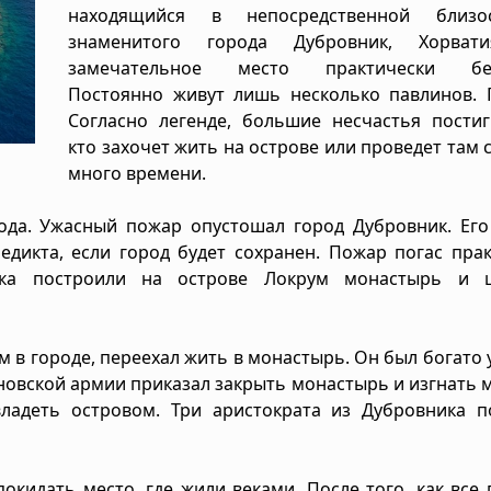
находящийся в непосредственной близо
знаменитого города Дубровник, Хорват
замечательное место практически без
Постоянно живут лишь несколько павлинов. 
Согласно легенде, большие несчастья постиг
кто захочет жить на острове или проведет там
много времени.
года. Ужасный пожар опустошал город Дубровник. Ег
едикта, если город будет сохранен. Пожар погас пра
ика построили на острове Локрум монастырь и ц
 в городе, переехал жить в монастырь. Он был богато
оновской армии приказал закрыть монастырь и изгнать 
владеть островом. Три аристократа из Дубровника п
кидать место, где жили веками. После того, как все