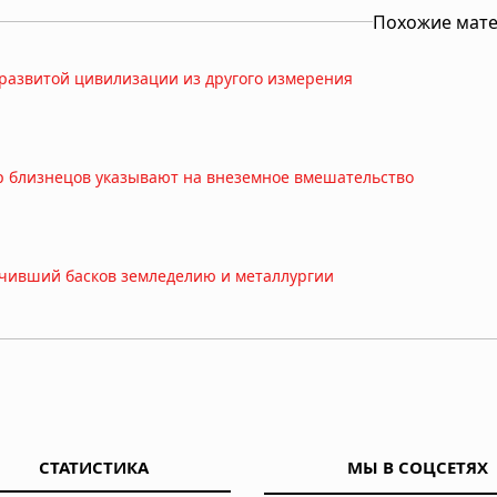
Похожие мат
развитой цивилизации из другого измерения
р близнецов указывают на внеземное вмешательство
учивший басков земледелию и металлургии
 переживших апокалипсис
СТАТИСТИКА
МЫ В СОЦСЕТЯХ
дные врата: загадки ледяного континента