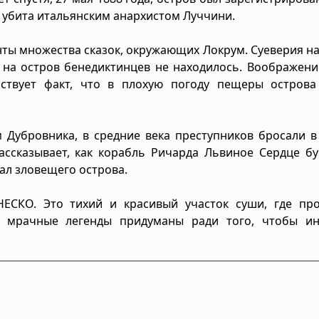
а убита итальянским анархистом Луччини.
нты множества сказок, окружающих Локрум. Суеверия н
 на остров бенедиктинцев не находилось. Воображен
бствует факт, что в плохую погоду пещеры острова
 Дубровника, в средние века преступников бросали в
ассказывает, как корабль Ричарда Львиное Сердце б
кал зловещего острова.
ЕСКО. Это тихий и красивый участок суши, где про
се мрачные легенды придуманы ради того, чтобы ин