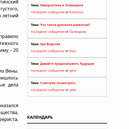
тинский
Тема:
Невероятное и Очевидное
устого,
последнее сообщение
от
Катенька
в летний
Тема:
Что такое духовное развитие?
последнее сообщение
от
Проводник
правило
тежного
Тема:
Эра Водолея
мму – 20
последнее сообщение
от
Baro
Тема:
Давайте предсказывать будущее
из Вены.
последнее сообщение
от
yater
Пришлось
Тема:
Советуем посмотреть
ые дела
последнее сообщение
от
yater
казался
щества,
КАЛЕНДАРЬ
ериста,