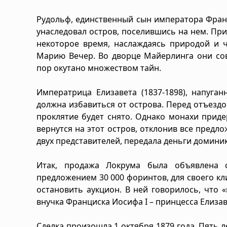
Рудольф, единственный сын императора Фран
унаследовал остров, поселившись на нем. Пр
некоторое время, наслаждаясь природой и 
Марию Вечер. Во дворце Майерлинга они сов
пор окутано множеством тайн.
Императрица Елизавета (1837-1898), напуга
должна избавиться от острова. Перед отъездо
проклятие будет снято. Однако монахи приде
вернутся на этот остров, отклонив все предл
двух представителей, передала деньги домини
Итак, продажа Локрума была объявлена 
предложением 30 000 форинтов, для своего к
остановить аукцион. В ней говорилось, что 
внучка Франциска Иосифа I – принцесса Елиза
Сделка произошла 1 октября 1879 года. Пять л