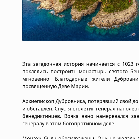
Эта загадочная история начинается с 1023 
поклялись построить монастырь святого Бен
мгновенно. Благодарные жители Дубровн
посвященную Деве Марии.
Архиепископ Дубровника, потерявший свой дом
и обставлен. Спустя столетия генерал наполе
бенедиктинцев. Вояка явно намеревался за
генералу в этом богопротивном деле.
Монахи были обескуражены. Они не желали по