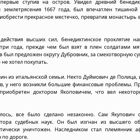
первые ступив на остров. Увидел древний бенедик
 землетрясения 1667 года, был впечатлен тишиной г
риобрести прекрасное местечко, превратив монастырь 
действия высших сил, бенедиктинское проклятие на
три года, прежде чем был взят в плен солдатами мя
ов был предложен округу Дубровник, за смехотворную су
 не хотел покупать.
ин из итальянской семьи. Некто Дуймович де Полица, 
ров, у него возникли большие финансовые проблемы. 
приобретен доктором Якоповичем, что вел некотор
лось, все было сделано незаконно. Сам Якупович о
тора судебных наук. Он был изгнан из высшего об
тически уничтожен. Наследником стал племянник аф
 по дороге.