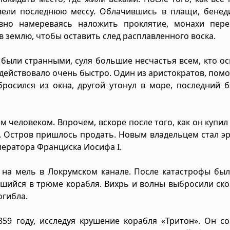
вели последнюю мессу. Облачившись в плащи, бенед
вно намереваясь наложить проклятие, монахи пере
в землю, чтобы оставить след расплавленного воска.
 были странными, суля большие несчастья всем, кто о
одействовало очень быстро. Один из аристократов, по
бросился из окна, другой утонул в море, последний 
человеком. Впрочем, вскоре после того, как он купил
. Остров пришлось продать. Новым владельцем стал э
ератора Франциска Иосифа I.
о на мель в Локрумском канале. После катастрофы бы
шийся в трюме корабля. Вихрь и волны выбросили ск
огибла.
59 году, исследуя крушение корабля «Тритон». Он с