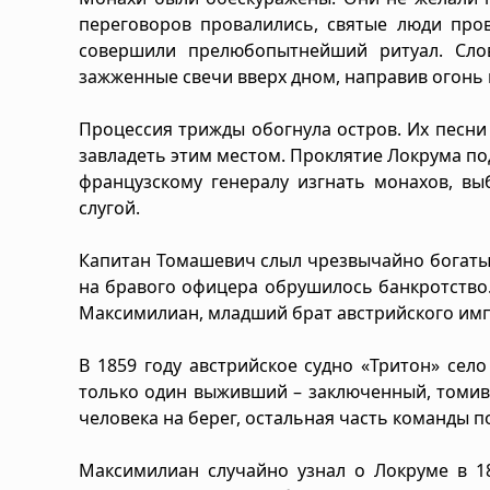
переговоров провалились, святые люди про
совершили прелюбопытнейший ритуал. Сло
зажженные свечи вверх дном, направив огонь 
Процессия трижды обогнула остров. Их песни
завладеть этим местом. Проклятие Локрума п
французскому генералу изгнать монахов, вы
слугой.
Капитан Томашевич слыл чрезвычайно богатым 
на бравого офицера обрушилось банкротство
Максимилиан, младший брат австрийского имп
В 1859 году австрийское судно «Тритон» сел
только один выживший – заключенный, томив
человека на берег, остальная часть команды п
Максимилиан случайно узнал о Локруме в 18