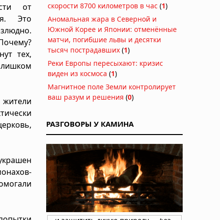
скорости 8700 километров в час
(
1
)
сти от
ия. Это
Аномальная жара в Северной и
Южной Корее и Японии: отменённые
людно.
матчи, погибшие львы и десятки
Почему?
тысяч пострадавших
(
1
)
нут тех,
Реки Европы пересыхают: кризис
 слишком
виден из космоса
(
1
)
Магнитное поле Земли контролирует
ваш разум и решения
(
0
)
о жители
ктически
РАЗГОВОРЫ У КАМИНА
ерковь,
 украшен
монахов-
омогали
 попытки