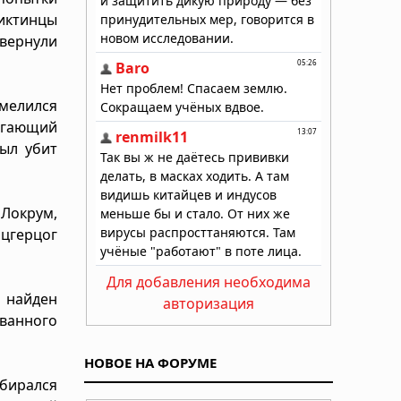
иктинцы
вернули
смелился
могающий
был убит
 Локрум,
рцгерцог
Для добавления необходима
л найден
авторизация
ованного
НОВОЕ НА ФОРУМЕ
обирался