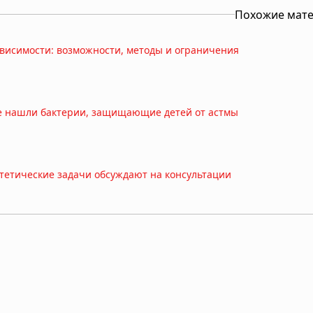
Похожие мат
висимости: возможности, методы и ограничения
е нашли бактерии, защищающие детей от астмы
стетические задачи обсуждают на консультации
могают поддерживать активность
КТ/МРТ на пациента и поднять чек?