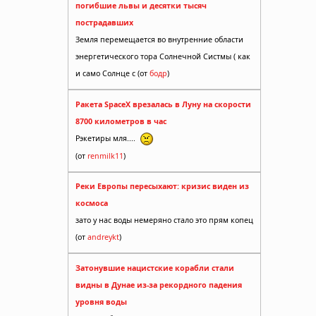
погибшие львы и десятки тысяч
пострадавших
Земля перемещается во внутренние области
энергетического тора Солнечной Систмы ( как
и само Солнце с (от
бодр
)
Ракета SpaceX врезалась в Луну на скорости
8700 километров в час
Рэкетиры мля....
(от
renmilk11
)
Реки Европы пересыхают: кризис виден из
космоса
зато у нас воды немеряно стало это прям копец
(от
andreykt
)
Затонувшие нацистские корабли стали
видны в Дунае из-за рекордного падения
уровня воды