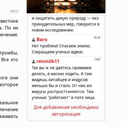
14:12
естное
. По их
лечения.
 тромбы,
 Все это
оге они
 которое
реальное
Для добавления необходима
лечение
авторизация
аживать