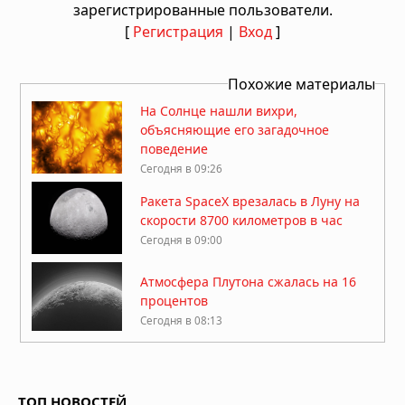
зарегистрированные пользователи.
[
Регистрация
|
Вход
]
Похожие материалы
На Солнце нашли вихри,
объясняющие его загадочное
поведение
Сегодня в 09:26
Ракета SpaceX врезалась в Луну на
скорости 8700 километров в час
Сегодня в 09:00
Атмосфера Плутона сжалась на 16
процентов
Сегодня в 08:13
Куда исчезла вода на Марсе: два
ответа на главную загадку Красной
планеты
ТОП НОВОСТЕЙ