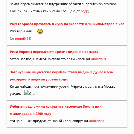
Земля перемещается во внутренние области энергетического тора
Солнечной Систмы ( как и само Солнце с (от
бодр
)
Ракета SpaceX врезалась в Луну на скорости 8700 километров в час
Рэкетиры мля....
(от
renmilk11
)
Реки Европы пересыхают: кризис виден из космоса
зато у нас воды немеряно стало это прям копец (от
andreykt
)
Затонувшие нацистские корабли стали видны в Дунае из-за
рекордного падения уровня воды
Когда-нибудь, при понижении уровня Чёрного моря, мы и Москву
увидим.
Gron)
Учёные предложили сократить население Земли до 4
миллиардов к 2200 году
эти "ученные" придумают новый короновирус (от
andreykt
)