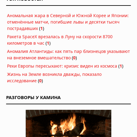
04.08.2026 в 11:13
Астероиды: не хаос, а порядок,
Аномальная жара в Северной и Южной Корее и Японии:
выстроенный за миллиарды лет
отменённые матчи, погибшие львы и десятки тысяч
04.08.2026 в 10:30
пострадавших
(
1
)
Ракета SpaceX врезалась в Луну на скорости 8700
Как солнечный ветер лишил Марс
километров в час
(
1
атмосферы: физический механизм
)
раскрыт
Аномалия Атлантиды: как пять пар близнецов указывают
04.08.2026 в 10:00
на внеземное вмешательство
(
0
)
Марсоход обнаружил загадочное
Реки Европы пересыхают: кризис виден из космоса
(
1
)
поле «кожи окаменевшего дракона»
Жизнь на Земле возникла дважды, показало
на Марсе
исследование
(
0
)
04.08.2026 в 08:34
Кольца Венеры: обнаружение,
РАЗГОВОРЫ У КАМИНА
которое ждало своего часа десять
лет
03.08.2026 в 07:30
Ученые из Калифорнийского
технологического института нашли
доказательства “Что-то