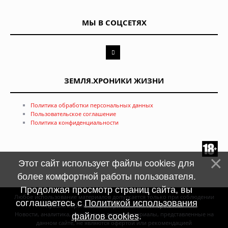
МЫ В СОЦСЕТЯХ
ЗЕМЛЯ.ХРОНИКИ ЖИЗНИ
Политика обработки персональных данных
Пользовательское соглашение
Политика конфиденциальности
Этот сайт использует файлы cookies для
более комфортной работы пользователя.
Продолжая просмотр страниц сайта, вы
Любое использование материалов допускается только при соблюдении
соглашаетесь с
Политикой использования
правил перепечатки и при наличии
гиперссылки
Новости, аналитика, прогнозы и другие материалы, представленные на
файлов cookies
.
данном сайте, не являются офертой или рекомендацией