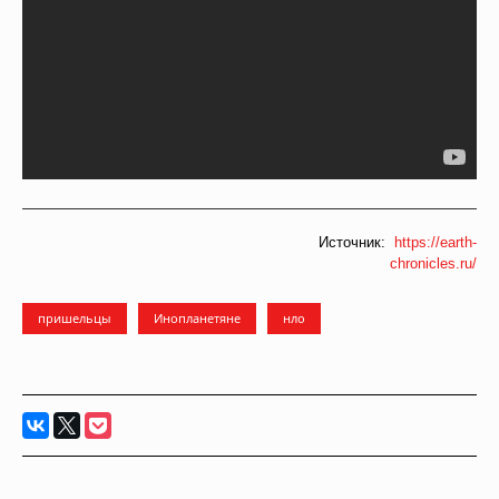
Источник:
https://earth-
chronicles.ru/
пришельцы
Инопланетяне
нло