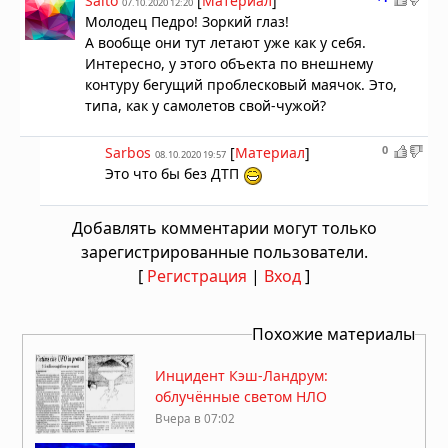
Salto
[
Материал
]
07.10.2020 12:20
Молодец Педро! Зоркий глаз!
А вообще они тут летают уже как у себя.
Интересно, у этого объекта по внешнему
контуру бегущий проблесковый маячок. Это,
типа, как у самолетов свой-чужой?
0
Sarbos
[
Материал
]
08.10.2020 19:57
Это что бы без ДТП
Добавлять комментарии могут только
зарегистрированные пользователи.
[
Регистрация
|
Вход
]
Похожие материалы
Инцидент Кэш-Ландрум:
облучённые светом НЛО
Вчера в 07:02