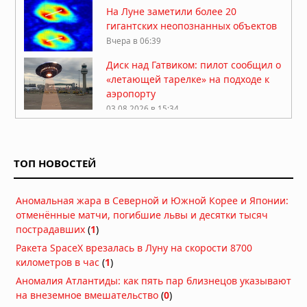
На Луне заметили более 20
гигантских неопознанных объектов
Вчера в 06:39
Диск над Гатвиком: пилот сообщил о
«летающей тарелке» на подходе к
аэропорту
03.08.2026 в 15:34
Многомерная реальность: что
предложил Нил Деграсс Тайсон для
объяснения неопознанных явлений
ТОП НОВОСТЕЙ
02.08.2026 в 13:42
Римский легионер из света:
Аномальная жара в Северной и Южной Корее и Японии:
загадочная беременность
отменённые матчи, погибшие львы и десятки тысяч
бразильской учительницы
пострадавших
(
1
)
02.08.2026 в 09:42
Ракета SpaceX врезалась в Луну на скорости 8700
НЛО: Они здесь не потому, что
километров в час
(
1
прилетают, а потому что никогда не
)
улетали — новая гипотеза физика
Аномалия Атлантиды: как пять пар близнецов указывают
02.08.2026 в 09:28
на внеземное вмешательство
(
0
)