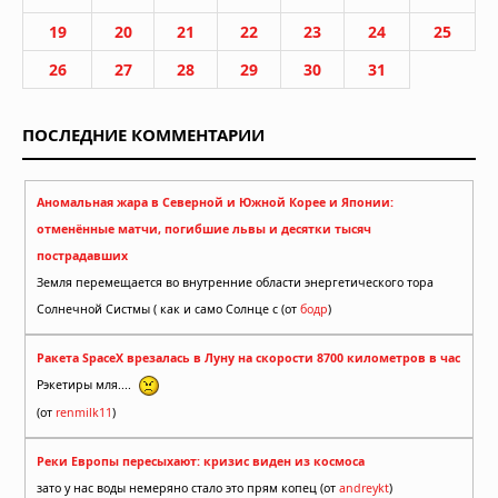
19
20
21
22
23
24
25
26
27
28
29
30
31
ПОСЛЕДНИЕ КОММЕНТАРИИ
Аномальная жара в Северной и Южной Корее и Японии:
отменённые матчи, погибшие львы и десятки тысяч
пострадавших
Земля перемещается во внутренние области энергетического тора
Солнечной Систмы ( как и само Солнце с (от
бодр
)
Ракета SpaceX врезалась в Луну на скорости 8700 километров в час
Рэкетиры мля....
(от
renmilk11
)
Реки Европы пересыхают: кризис виден из космоса
зато у нас воды немеряно стало это прям копец (от
andreykt
)