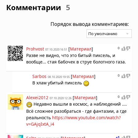
Комментарии
5
Порядок вывода комментариев:
0
Prohvost
[
Материал
]
07.10.2020 16:51
Разве не видно, что это битый пиксель, и
вообще... стая бабочек в струе болотного газа.
0
Sarbos
[
Материал
]
08.10.2020 19:55
В хлам убитый пиксель
0
Alexei2012
[
Материал
]
07.10.2020 12:26
Недавно вышли в космос, а наблюдений ....
Всё сложнее разобраться - где фантазии, а где
реальность
https://www.youtube.com/watch?
v=GAjqIxtA_i4
+1