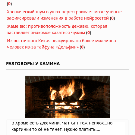
06.08.2026 в 08:58
(
0
)
В Египте найдены 5000-летние
Хронический шум в ушах перестраивает мозг: учёные
гробницы, указывающие на истоки
зафиксировали изменения в работе нейросетей
(
0
)
строительства пирамид
Жаме вю: противоположность дежавю, которая
05.08.2026 в 08:57
заставляет знакомое казаться чужим
(
0
)
396 древних гигантских рисунков
Из восточного Китая эвакуировано более миллиона
найдено в джунглях Амазонии
человек из-за тайфуна «Дельфин»
(
0
)
05.08.2026 в 08:00
РАЗГОВОРЫ У КАМИНА
Гробница китайского императора,
правившего 27 дней: 2 миллиона
монет и килограммы золота
05.08.2026 в 06:57
В Аргентине обнаружено «идеально
сохранившееся» яйцо динозавра
возрастом 70 миллионов лет
05.08.2026 в 06:49
Погребённые гиганты Бретани:
сканирование земли выявило
скрытые каменные фигуры внутри