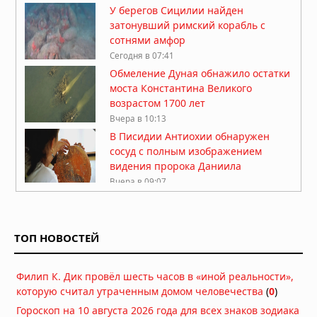
У берегов Сицилии найден
затонувший римский корабль с
сотнями амфор
Сегодня в 07:41
Обмеление Дуная обнажило остатки
моста Константина Великого
возрастом 1700 лет
Вчера в 10:13
В Писидии Антиохии обнаружен
сосуд с полным изображением
видения пророка Даниила
Вчера в 09:07
В пещере Брюникель найдено
древнейшее сооружение,
построенное неандертальцами 176
ТОП НОВОСТЕЙ
тысяч лет назад
Вчера в 08:55
Филип К. Дик провёл шесть часов в «иной реальности»,
В Турции найдено 11 000-летнее
которую считал утраченным домом человечества
поселение с колоннами, как в
(
0
)
Гёбекли-Тепе
Гороскоп на 10 августа 2026 года для всех знаков зодиака