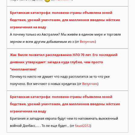
Британская катастрофа: половина страны объявлена зоной
бедствия, урожай уничтожен, для миллионов введены жёсткие
ограничения на воду
А почему только из Австралии? Мы живём в едином мире и торговля
зерном и всем другим добываемым из з (от
Везунчик
)
Жак Валле посвятил расследованию НЛО 70 лет. Его последний
дневник утверждает: загадка куда глубже, чем просто
"инопланетяне!
Почему-то никто не думает что надо расплатится за то что уже
получено. Все мечтают о новых кредитах (от
Везунчик
)
Британская катастрофа: половина страны объявлена зоной
бедствия, урожай уничтожен, для миллионов введены жёсткие
ограничения на воду
Британия и западная европа будут чем-то напоминать выжженный
войной Донбасс.... . То ли еще будет... (от
faust2012
)