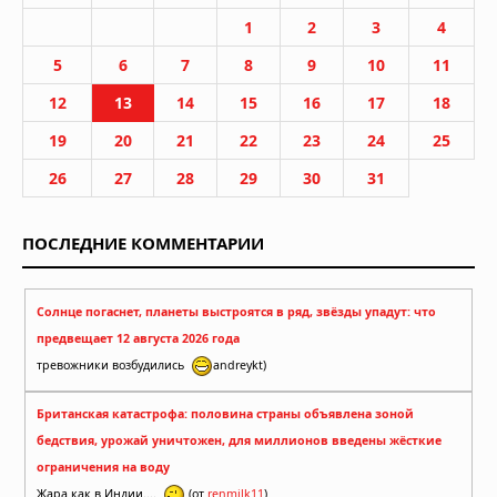
1
2
3
4
5
6
7
8
9
10
11
12
13
14
15
16
17
18
19
20
21
22
23
24
25
26
27
28
29
30
31
ПОСЛЕДНИЕ КОММЕНТАРИИ
Солнце погаснет, планеты выстроятся в ряд, звёзды упадут: что
предвещает 12 августа 2026 года
тревожники возбудились
andreykt)
Британская катастрофа: половина страны объявлена зоной
бедствия, урожай уничтожен, для миллионов введены жёсткие
ограничения на воду
Жара как в Индии....
(от
renmilk11
)