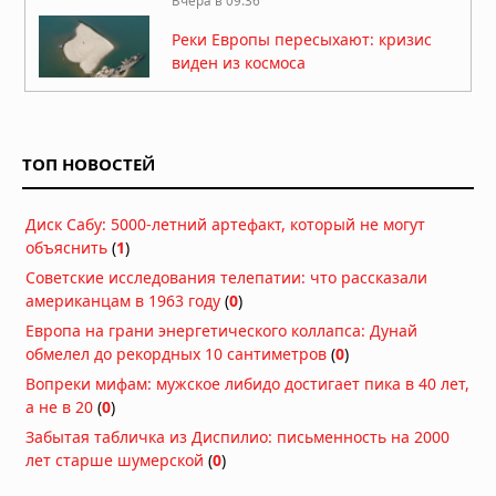
Вчера в 09:36
Реки Европы пересыхают: кризис
виден из космоса
Вчера в 09:04
Глобальное потепление ускорилось:
что показал новый анализ
ТОП НОВОСТЕЙ
04.08.2026 в 08:36
Диск Сабу: 5000-летний артефакт, который не могут
Изменение климата иссушает
объяснить
(
1
)
почвы Европы: экстремальная
засуха 2026 года
Советские исследования телепатии: что рассказали
28.07.2026 в 12:19
американцам в 1963 году
(
0
)
Ученые нашли скрытую океанскую
Европа на грани энергетического коллапса: Дунай
систему, которая стабилизировала
обмелел до рекордных 10 сантиметров
(
0
)
климат Земли
Вопреки мифам: мужское либидо достигает пика в 40 лет,
28.07.2026 в 08:40
а не в 20
(
0
)
Редкое явление в Атлантике и
Забытая табличка из Диспилио: письменность на 2000
супер-Эль-Ниньо создают
лет старше шумерской
(
0
)
атмосферный щит для США
25.07.2026 в 11:00