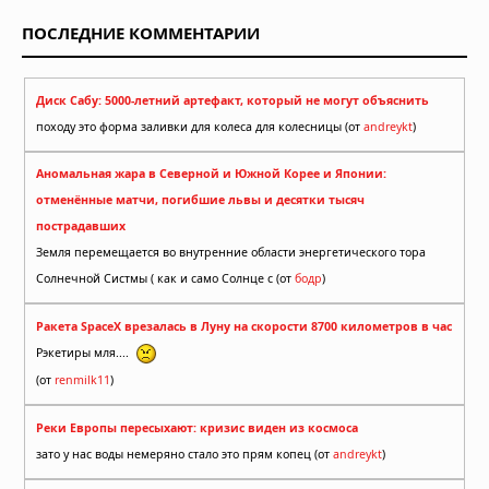
ПОСЛЕДНИЕ КОММЕНТАРИИ
Диск Сабу: 5000-летний артефакт, который не могут объяснить
походу это форма заливки для колеса для колесницы (от
andreykt
)
Аномальная жара в Северной и Южной Корее и Японии:
отменённые матчи, погибшие львы и десятки тысяч
пострадавших
Земля перемещается во внутренние области энергетического тора
Солнечной Систмы ( как и само Солнце с (от
бодр
)
Ракета SpaceX врезалась в Луну на скорости 8700 километров в час
Рэкетиры мля....
(от
renmilk11
)
Реки Европы пересыхают: кризис виден из космоса
зато у нас воды немеряно стало это прям копец (от
andreykt
)