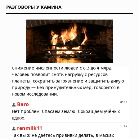
РАЗГОВОРЫ У КАМИНА
Температура океана бьет рекорды
50 дней подряд на фоне усиления
Эль-Ниньо
24.07.2026 в 08:49
Испания готовится к 47-градусной
жаре: третья волна тепла
обрушивается на страну
23.07.2026 в 07:01
Расширение низкой облачности с
1979 года сдерживало глобальное
потепление, но тенденция может
измениться
22.07.2026 в 09:30