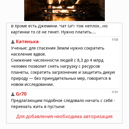
Мозг не всегда разлагается: учёные
выяснили, почему человеческий
мозг сохраняется тысячи лет
06.08.2026 в 09:11
Жизнь на Земле возникла дважды,
показало исследование
06.08.2026 в 09:06
Магнитное поле Земли
контролирует ваш разум и решения
06.08.2026 в 08:24
Секрет мотивации раскрыт: в мозге
есть особые клетки
06.08.2026 в 08:11
Неандертальцы исчезли из-за
слабых социальных связей,
Для добавления необходима авторизация
выяснили учёные
06.08.2026 в 08:08