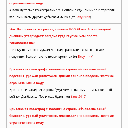
ограничения на воду
А почему только из Австралии? Мы живём в едином мире и торговля
зерном и всем другим добываемым из з (от
Везунчик
)
Жак Валле посвятил расследованию НЛО 70 лет. Его последний
дневник утверждает: загадка куда глубже, чем просто
"инопланетяне!
Почему-то никто не думает что надо расплатится за то что уже
получено. Все мечтают о новых кредитах (от
Везунчик
)
Британская катастрофа: половина страны объявлена зоной
бедствия, урожай уничтожен, для миллионов введены жёсткие
ограничения на воду
Британия и западная европа будут чем-то напоминать выжженный
войной Донбасс.... . То ли еще будет... (от
faust2012
)
Британская катастрофа: половина страны объявлена зоной
бедствия, урожай уничтожен, для миллионов введены жёсткие
ограничения на воду