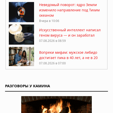
Неведомый поворот: ядро Земли
изменило направление под Тихим
океаном
Вчера в 10:06
Искусственный интеллект написал
геном вируса — и он заработал
07.08.2026 в 08:59
Вопреки мифам: мужское либидо
достигает пика в 40 лет, а не в 20
07.08.2026 в 07:00
Гипотеза живого космоса: Вселенная
может быть разумной
РАЗГОВОРЫ У КАМИНА
06.08.2026 в 09:18
ДНК ребёнка может предсказать
развод родителей
06.08.2026 в 09:13