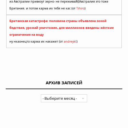
из Австралии привезут зерно- не переживай((Австралия это тоже
Британия. и потом карма их тебя не кас (от
Tihiro
)
Британская катастрофа: половина страны объявлена зоной
бедствия, урожай уничтожен, для миллионов введены жёсткие
ограничения на воду
ну нкаонецто карма их накажет (от
andreykt
)
АРХИВ ЗАПИСЕЙ