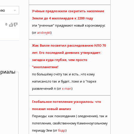
Учёные предложили сократить население
Земли до 4 миллиардов к 2200 году
0
эти "ученные" придумают новый короновирус
(от
andreykt
)
Жак Валле посвятил расследованию НЛО 70
лет. Его последний дневник утверждает:
загадка куда глубже, чем просто
"инопланетяне!
ериалы
по большёму счёту так и есть...что кому
написано,то так и будет...тоже и о "парке
развлечений п (от
x-man
)
Глобальное потепление ускорилось: что
показал новый анализ
Периоды: как похолодания ( оледенения), так и
потепления, свойственному Каменноугольному
периоду Зем (от
бодр
)