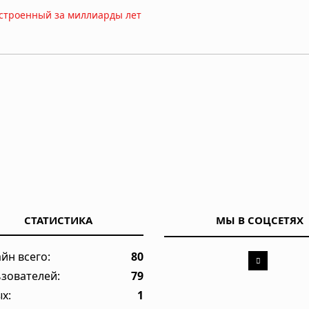
выстроенный за миллиарды лет
 атмосферы: физический механизм раскрыт
поле «кожи окаменевшего дракона» на Марсе
рое ждало своего часа десять лет
СТАТИСТИКА
МЫ В СОЦСЕТЯХ
логического института нашли доказательства “Что-то
йн всего:
80
птуном В 1989 году
зователей:
79
х:
1