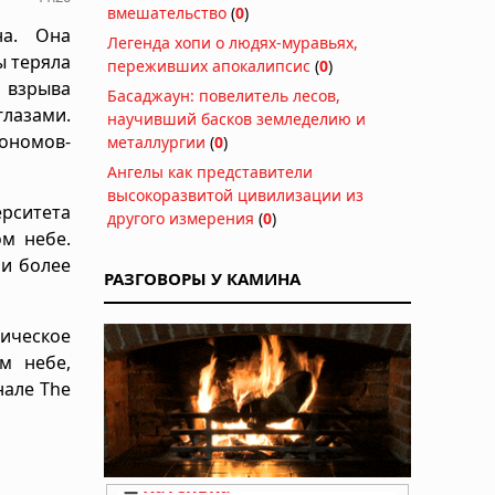
вмешательство
(
0
)
на. Она
Легенда хопи о людях-муравьях,
ы теряла
переживших апокалипсис
(
0
)
 взрыва
Басаджаун: повелитель лесов,
глазами.
научивший басков земледелию и
ономов-
металлургии
(
0
)
Ангелы как представители
высокоразвитой цивилизации из
ерситета
другого измерения
(
0
)
ом небе.
ми более
РАЗГОВОРЫ У КАМИНА
мическое
м небе,
нале The