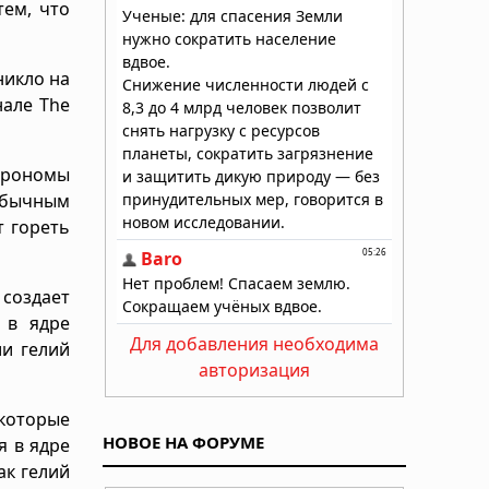
тем, что
никло на
нале The
трономы
 обычным
т гореть
создает
 в ядре
Для добавления необходима
ии гелий
авторизация
екоторые
НОВОЕ НА ФОРУМЕ
я в ядре
ак гелий