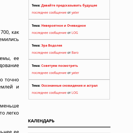
Тема:
Давайте предсказывать будущее
последнее сообщение
от
yater
Тема:
Невероятное и Очевидное
700, как
последнее сообщение
от
LOG
емились
Тема:
Эра Водолея
последнее сообщение
от
Baro
емы, ее
едование
Тема:
Советуем посмотреть
последнее сообщение
от
yater
но точно
емлей и
Тема:
Осознанные сновидения и астрал
последнее сообщение
от
LOG
м меньше
то легко
КАЛЕНДАРЬ
льнее ее