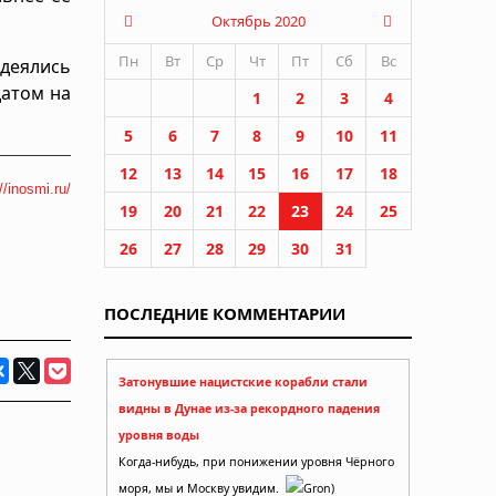
Октябрь 2020
Пн
Вт
Ср
Чт
Пт
Сб
Вс
деялись
датом на
1
2
3
4
5
6
7
8
9
10
11
12
13
14
15
16
17
18
//inosmi.ru/
19
20
21
22
23
24
25
26
27
28
29
30
31
ПОСЛЕДНИЕ КОММЕНТАРИИ
Затонувшие нацистские корабли стали
видны в Дунае из-за рекордного падения
уровня воды
Когда-нибудь, при понижении уровня Чёрного
моря, мы и Москву увидим.
Gron)