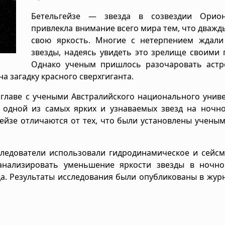
Бетельгейзе — звезда в созвездии Орио
привлекла внимание всего мира тем, что дважд
свою яркость. Многие с нетерпением ждали
звезды, надеясь увидеть это зрелище своими 
Однако ученым пришлось разочаровать астр
а загадку красного сверхгиганта.
 главе с учеными Австралийского национального унив
, одной из самых ярких и узнаваемых звезд на ночн
гейзе отличаются от тех, что были установлены учены
сследователи использовали гидродинамическое и сейс
анализировать уменьшение яркости звезды в ночно
а. Результаты исследования были опубликованы в жур