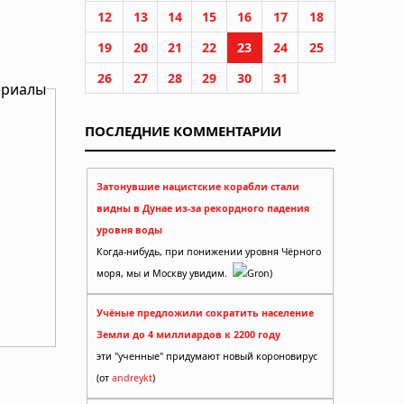
12
13
14
15
16
17
18
19
20
21
22
23
24
25
26
27
28
29
30
31
ериалы
ПОСЛЕДНИЕ КОММЕНТАРИИ
Затонувшие нацистские корабли стали
видны в Дунае из-за рекордного падения
уровня воды
Когда-нибудь, при понижении уровня Чёрного
моря, мы и Москву увидим.
Gron)
Учёные предложили сократить население
Земли до 4 миллиардов к 2200 году
эти "ученные" придумают новый короновирус
(от
andreykt
)