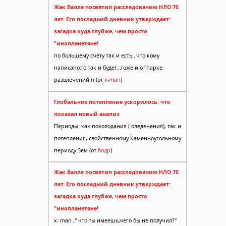
Жак Валле посвятил расследованию НЛО 70
лет. Его последний дневник утверждает:
г
загадка куда глубже, чем просто
"инопланетяне!
по большёму счёту так и есть...что кому
написано,то так и будет...тоже и о "парке
развлечений п (от
x-man
)
Глобальное потепление ускорилось: что
показал новый анализ
Периоды: как похолодания ( оледенения), так и
потепления, свойственному Каменноугольному
периоду Зем (от
бодр
)
Жак Валле посвятил расследованию НЛО 70
лет. Его последний дневник утверждает:
загадка куда глубже, чем просто
"инопланетяне!
x- man ," что ты имеешь,чего бы не получил?"