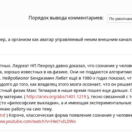
Порядок вывода комментариев:
ллер, а организм как аватар управляемый неким внешним канал
тных. Лауреат НП Пенроуз давно доказал, что сознание у челов
х, хорошо известных в кв.физике. Они не поддаются алгоритми
 Нейробиолог Бенджамин Либет ещё в 1980-х годах показал, чт
лго до того, как владелец этого мозга осознает, что он решае
стный физик Макс Тегмаркв в наше время пошел еще дальше. 
у материи. (
http://arxiv.org/abs/1401.1219
), тесно связанной с т
сто «философские выкладки», а и имеющая экспериментальные
наю работу на сию тему.
ind
) Короче, классическая форма появления сознания у челове
www.youtube.com/watch?v=I4eI1vILDWo