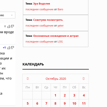
Тема:
Эра Водолея
последнее сообщение
от
Baro
Тема:
Советуем посмотреть
последнее сообщение
от
yater
0
ом вроде
Тема:
Осознанные сновидения и астрал
последнее сообщение
от
LOG
+1
ека
зации и
о
КАЛЕНДАРЬ
т их
Он
ем, что
Октябрь 2020
Пн
Вт
Ср
Чт
Пт
Сб
Вс
ка
1
2
3
4
5
6
7
8
9
10
11