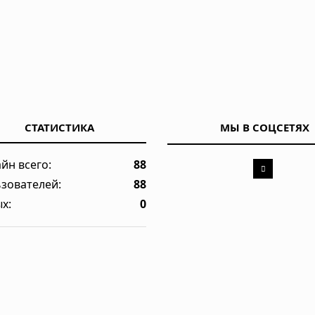
да: что происходит при открытии крана
СТАТИСТИКА
МЫ В СОЦСЕТЯХ
йн всего:
88
зователей:
88
х:
0