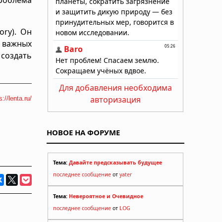
ory). Он
х важных
создать
Для добавления необходима
авторизация
s://lenta.ru/
НОВОЕ НА ФОРУМЕ
Тема:
Давайте предсказывать будущее
последнее сообщение
от
yater
Тема:
Невероятное и Очевидное
последнее сообщение
от
LOG