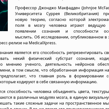
Профессор Джонджо Макфадден (Johnjoe McFad
Университета Суррея (Великобритания) пр
новую теорию, согласно которой электрома
поля в мозгу человека играют ведущую
появлении сознания и способности осо
мыслить. Об исследовании, опубликованном в
ресс-релизе на MedicalXpress.
знания является его способность репрезентировать с
вать некий физический субстрат сознания, код
о мнению ученого, деятельность нейронов обесп
емени, в том смысле, что обработанная информация н
 предполагает, что главная роль в формировании с
которые кодируют в себе связанную информацию.
ся способность человека объединять цвета, текстуры
аются в различных модулях мозга, в единую визуальну
решать такие сложные задачи на пространственное м
явшей в спицах. В то же время это трудноразрешимая 