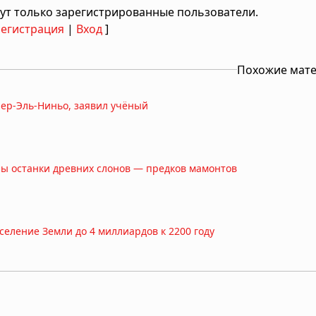
ут только зарегистрированные пользователи.
Регистрация
|
Вход
]
Похожие мат
пер-Эль-Ниньо, заявил учёный
ны останки древних слонов — предков мамонтов
еление Земли до 4 миллиардов к 2200 году
ена в Африке