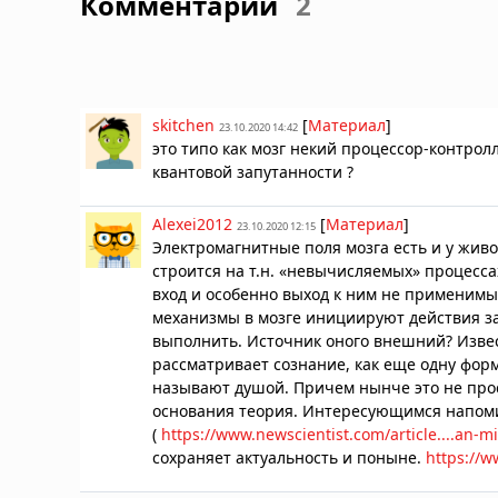
Комментарии
2
skitchen
[
Материал
]
23.10.2020 14:42
это типо как мозг некий процессор-контро
квантовой запутанности ?
Alexei2012
[
Материал
]
23.10.2020 12:15
Электромагнитные поля мозга есть и у живо
строится на т.н. «невычисляемых» процесса
вход и особенно выход к ним не применимы.
механизмы в мозге инициируют действия задо
выполнить. Источник оного внешний? Изве
рассматривает сознание, как еще одну форм
называют душой. Причем нынче это не про
основания теория. Интересующимся напоми
(
https://www.newscientist.com/article....an-m
сохраняет актуальность и поныне.
https://