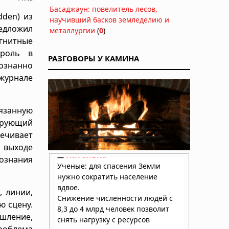
Басаджаун: повелитель лесов,
den) из
научивший басков земледелию и
едложил
металлургии
(
0
)
гнитные
 роль в
РАЗГОВОРЫ У КАМИНА
знанно
 журнале
вязанную
ирующий
ечивает
а выходе
ознания
, линии,
ю сцену.
ышление,
проблема