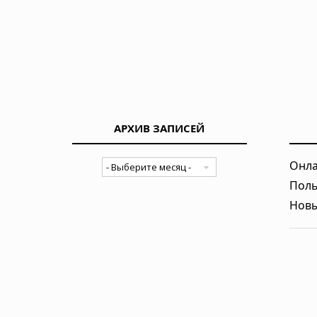
Два теплообменника и горячая во
Вчера в 05:50
АРХИВ ЗАПИСЕЙ
Онла
Поль
Новы