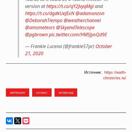
version at
https://t.co/qY2JvyqMgl
and
https://t.co/dgdkUeJExN
@adamonzon
@DeborahTiempo
@weatherchannel
@amsmeteors
@SkyandTelescope
@pgbrown
pic.twitter.com/HMSJyoQd9E
— Frankie Lucena (@frankie57pr)
October
21, 2020
Источник:
https://earth-
chronicles.ru/
метеорит
космос
астероид