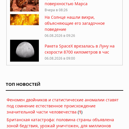
поверхностью Марса
Вчера в 08:26
На Солнце нашли вихри,
объясняющие его загадочное
поведение
06.08.2026 в 09:26
Ракета SpaceX врезалась в Луну на
скорости 8700 километров в час
06.08.2026 в 09:00
Атмосфера Плутона сжалась на 16
процентов
ТОП НОВОСТЕЙ
06.08.2026 в 08:13
Куда исчезла вода на Марсе: два
Феномен двойников и статистические аномалии ставят
ответа на главную загадку Красной
под сомнение естественное происхождение
планеты
значительной части человечества
(
1
)
04.08.2026 в 11:13
Британская катастрофа: половина страны объявлена
Астероиды: не хаос, а порядок,
зоной бедствия, урожай уничтожен, для миллионов
выстроенный за миллиарды лет