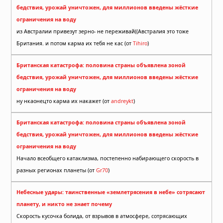
бедствия, урожай уничтожен, для миллионов введены жёсткие
ограничения на воду
из Австралии привезут зерно- не переживай((Австралия это тоже
Британия. и потом карма их тебя не кас (от
Tihiro
)
Британская катастрофа: половина страны объявлена зоной
бедствия, урожай уничтожен, для миллионов введены жёсткие
ограничения на воду
ну нкаонецто карма их накажет (от
andreykt
)
Британская катастрофа: половина страны объявлена зоной
бедствия, урожай уничтожен, для миллионов введены жёсткие
ограничения на воду
Начало всеобщего катаклизма, постепенно набирающего скорость в
разных регионах планеты (от
Gr70
)
Небесные удары: таинственные «землетрясения в небе» сотрясают
планету, и никто не знает почему
Скорость кусочка болида, от взрывов в атмосфере, сотрясающих