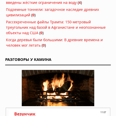
введены жёсткие ограничения на воду
(
4
)
04.08.2026 в 10:30
Подземные тоннели: загадочное наследие древних
Как солнечный ветер лишил Марс
цивилизаций
(
0
)
атмосферы: физический механизм
Рассекреченные файлы Трампа: 150-метровый
раскрыт
треугольник над базой в Афганистане и неопознанные
04.08.2026 в 10:00
объекты над США
(
0
)
Марсоход обнаружил загадочное
Когда деревья были большими: В древние времена и
поле «кожи окаменевшего дракона»
человек мог летать
(
0
)
на Марсе
04.08.2026 в 08:34
РАЗГОВОРЫ У КАМИНА
Кольца Венеры: обнаружение,
которое ждало своего часа десять
лет
03.08.2026 в 07:30
Ученые из Калифорнийского
технологического института нашли
доказательства “Что-то
катастрофическое” Случилось с
Нептуном В 1989 году
02.08.2026 в 09:15