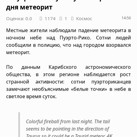
дня метеорит
14:56
Оценка: 0.0
1174
1
Космос
Местные жители наблюдали падение метеорита в
ночном небе над Пуэрто-Рико. Сотни людей
сообщили в полицию, что над городом взорвался
метеорит.
По данным Карибского астрономического
общества, в этом регионе наблюдается рост
странной активности: сотни пуэрториканцев
замечают необъяснимые «белые точки» в небе в
светлое время суток.
Colorful fireball from last night. The tail
seems to be pointing in the direction of
Taurus so it could be a Taurid meteor. 4K