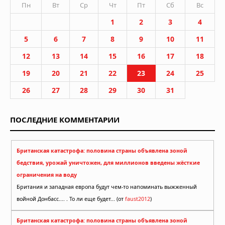
Пн
Вт
Ср
Чт
Пт
Сб
Вс
1
2
3
4
5
6
7
8
9
10
11
12
13
14
15
16
17
18
19
20
21
22
23
24
25
26
27
28
29
30
31
ПОСЛЕДНИЕ КОММЕНТАРИИ
Британская катастрофа: половина страны объявлена зоной
бедствия, урожай уничтожен, для миллионов введены жёсткие
ограничения на воду
Британия и западная европа будут чем-то напоминать выжженный
войной Донбасс.... . То ли еще будет... (от
faust2012
)
Британская катастрофа: половина страны объявлена зоной