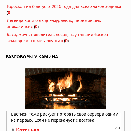
Почему искусственный интеллект
Гороскоп на 6 августа 2026 года для всех знаков зодиака
потребляет в сотни раз больше
(
0
)
энергии, чем человеческий мозг
Вчера в 07:00
Легенда хопи о людях-муравьях, переживших
апокалипсис
(
0
)
Руки прочь: необычный способ
возбуждения оказался неожиданно
Басаджаун: повелитель лесов, научивший басков
распространённым
земледелию и металлургии
(
0
)
Вчера в 06:55
Странный квантовый эксперимент
РАЗГОВОРЫ У КАМИНА
показал, что «отрицательное время»
— не иллюзия
Вчера в 06:51
Военные США случайно сбили
санитарный самолёт в Нью-
Мексико: погибли четыре человека
Вчера в 06:44
Вирусоподобные образования
«обелиски» обнаружены внутри
человека
Вчера в 06:30
Два теплообменника и горячая