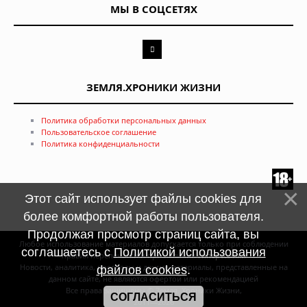
МЫ В СОЦСЕТЯХ
ЗЕМЛЯ.ХРОНИКИ ЖИЗНИ
Политика обработки персональных данных
Пользовательское соглашение
Политика конфиденциальности
Этот сайт использует файлы cookies для
более комфортной работы пользователя.
Продолжая просмотр страниц сайта, вы
Любое использование материалов допускается только при соблюдении
соглашаетесь с
Политикой использования
правил перепечатки и при наличии
гиперссылки
Новости, аналитика, прогнозы и другие материалы, представленные на
файлов cookies
.
данном сайте, не являются офертой или рекомендацией
Все права защищены © Земля. Хроники Жизни,
СОГЛАСИТЬСЯ
2011—2026