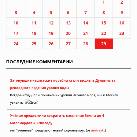
1
2
3
4
5
6
7
8
9
10
11
12
13
14
15
16
17
18
19
20
21
22
23
24
25
26
27
28
29
ПОСЛЕДНИЕ КОММЕНТАРИИ
Затонувшие нацистские корабли стали видны в Дунае из-за
рекордного падения уровня воды
Когда-нибудь, при понижении уровня Чёрного моря, мы и Москву
увидим.
Gron)
Учёные предложили сократить население Земли до 4
миллиардов к 2200 году
эти "ученные" придумают новый короновирус (от
andreykt
)