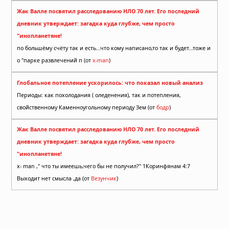
Жак Валле посвятил расследованию НЛО 70 лет. Его последний
дневник утверждает: загадка куда глубже, чем просто
"инопланетяне!
по большёму счёту так и есть...что кому написано,то так и будет...тоже и
о "парке развлечений п (от
x-man
)
Глобальное потепление ускорилось: что показал новый анализ
Периоды: как похолодания ( оледенения), так и потепления,
свойственному Каменноугольному периоду Зем (от
бодр
)
Жак Валле посвятил расследованию НЛО 70 лет. Его последний
дневник утверждает: загадка куда глубже, чем просто
"инопланетяне!
x- man ," что ты имеешь,чего бы не получил?" 1Коринфянам 4:7
Выходит нет смысла ,да (от
Везунчик
)