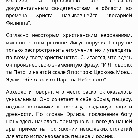
Мессией, а произошло это, согласно
документальным свидетельствам, в области, во
времена Христа называвшейся "Кесарией
Филиппа".
Согласно некоторым христианским верованиям,
именно в этом регионе Иисус поручил Петру не
только распространить его учение, но и утвердить
по всему свету христианство. Считается, что здесь
он произнес свою знаменитую фразу: "И Я говорю:
ты Петр, и на этой скале Я построю Церковь Мою…
Я дам тебе ключи от Царства Небесного".
Археологи говорят, что место раскопок оказалось
уникальным. Оно сочетает в себе обрыв, пещеру,
водные источники и террасу, созданную еще в
древности. По словам Эрлиха, поклонение богу
Пану здесь началось примерно в III веке до нашей
эры, причем на протяжении нескольких столетий
для этого использовалась пещера и родник.