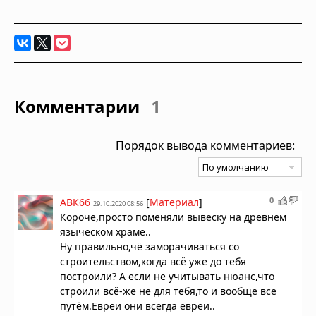
Комментарии
1
Порядок вывода комментариев:
0
АВК66
[
Материал
]
29.10.2020 08:56
Короче,просто поменяли вывеску на древнем
языческом храме..
Ну правильно,чё заморачиваться со
строительством,когда всё уже до тебя
построили? А если не учитывать нюанс,что
строили всё-же не для тебя,то и вообще все
путём.Евреи они всегда евреи..