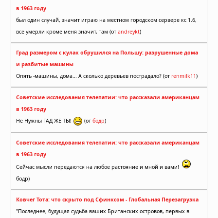
в 1963 году
был один случай, значит играю на местном городском сервере кс 1.6,
все умерли кроме меня значит, там (от
andreykt
)
Град размером с кулак обрушился на Польшу: разрушенные дома
и разбитые машины
Опять -машины, дома... А сколько деревьев пострадало? (от
renmilk11
)
Советские исследования телепатии: что рассказали американцам
в 1963 году
Не Нужны ГАД ЖЕ ТЫ!
(от
бодр
)
Советские исследования телепатии: что рассказали американцам
в 1963 году
Сейчас мысли передаются на любое растояние и мной и вами!
бодр)
Ковчег Тота: что скрыто под Сфинксом - Глобальная Перезагрузка
"Последнее, будущая судьба ваших Британских островов, первых в