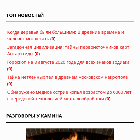
правившего 27 дней: 2 миллиона
монет и килограммы золота
ТОП НОВОСТЕЙ
05.08.2026 в 06:57
В Аргентине обнаружено «идеально
Когда деревья были большими: В древние времена и
сохранившееся» яйцо динозавра
человек мог летать
(
0
)
возрастом 70 миллионов лет
05.08.2026 в 06:49
Загадочная цивилизация: тайны первоисточников карт
Антарктиды
(
0
)
Погребённые гиганты Бретани:
сканирование земли выявило
Гороскоп на 8 августа 2026 года для всех знаков зодиака
скрытые каменные фигуры внутри
(
0
)
6000-летних курганов
Тайна нетленных тел в древнем московском некрополе
04.08.2026 в 08:49
(
0
)
Миниатюрные шедевры: 40-
Обнаружено медное острие копья возрастом до 6000 лет
тысячелетние фигурки птиц
с передовой технологией металлообработки
(
0
)
размером с ноготь
04.08.2026 в 08:30
РАЗГОВОРЫ У КАМИНА
Двухуровневая "гробница гигантов"
обнаружена в Сардинии
04.08.2026 в 08:27