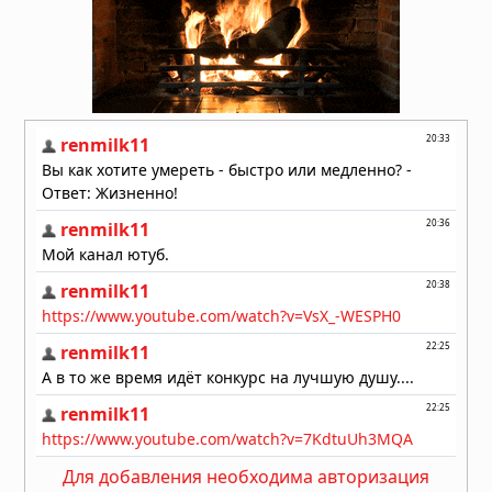
Следы гигантов: 1,4-
миллионнолетние следы
раскрывают гигантского
родственника человека
04.08.2026 в 08:21
Бивень в черепе: загадочная
травма моржа, обнаруженная в
Арктике
03.08.2026 в 08:00
Для добавления необходима авторизация