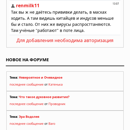
Ученые из Калифорнийского
технологического института нашли
доказательства “Что-то
катастрофическое” Случилось с
Нептуном В 1989 году
02.08.2026 в 09:15
Для добавления необходима авторизация
Космический ураган из бездны:
ветер чёрной дыры оказался в сто
раз мощнее прежних
НОВОЕ НА ФОРУМЕ
представлений
02.08.2026 в 09:00
Тема:
Невероятное и Очевидное
последнее сообщение
от
Катенька
Тема:
Что такое духовное развитие?
последнее сообщение
от
Проводник
Тема:
Эра Водолея
последнее сообщение
от
Baro