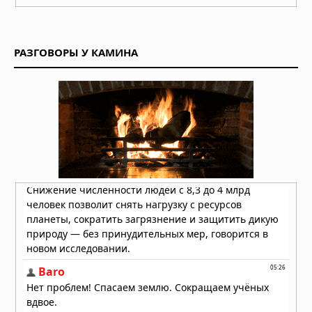
Куда исчезла вода на Марсе: два
ответа на главную загадку Красной
планеты
РАЗГОВОРЫ У КАМИНА
04.08.2026 в 11:13
Астероиды: не хаос, а порядок,
выстроенный за миллиарды лет
04.08.2026 в 10:30
Как солнечный ветер лишил Марс
атмосферы: физический механизм
раскрыт
04.08.2026 в 10:00
Марсоход обнаружил загадочное
поле «кожи окаменевшего дракона»
на Марсе
04.08.2026 в 08:34
Кольца Венеры: обнаружение,
которое ждало своего часа десять
лет
03.08.2026 в 07:30