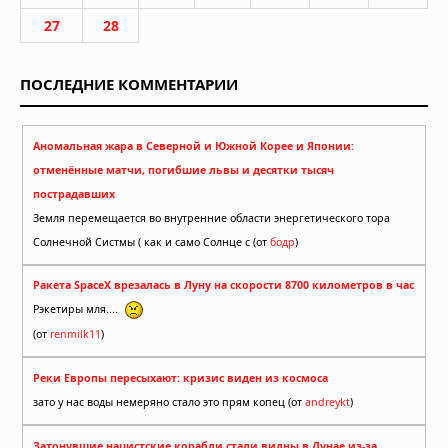
27
28
ПОСЛЕДНИЕ КОММЕНТАРИИ
Аномальная жара в Северной и Южной Корее и Японии:
отменённые матчи, погибшие львы и десятки тысяч
пострадавших
Земля перемещается во внутренние области энергетического тора
Солнечной Систмы ( как и само Солнце с (от
бодр
)
Ракета SpaceX врезалась в Луну на скорости 8700 километров в час
Рэкетиры мля....
(от
renmilk11
)
Реки Европы пересыхают: кризис виден из космоса
зато у нас воды немеряно стало это прям копец (от
andreykt
)
Затонувшие нацистские корабли стали видны в Дунае из-за