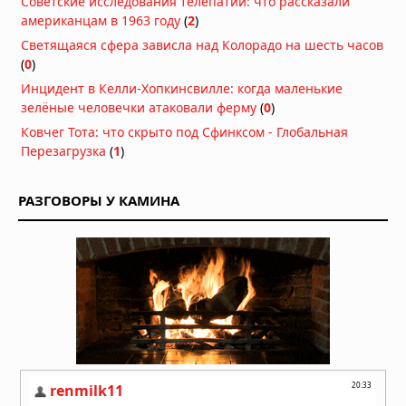
Советские исследования телепатии: что рассказали
американцам в 1963 году
(
2
)
Светящаяся сфера зависла над Колорадо на шесть часов
(
0
)
Инцидент в Келли-Хопкинсвилле: когда маленькие
зелёные человечки атаковали ферму
(
0
)
Ковчег Тота: что скрыто под Сфинксом - Глобальная
Перезагрузка
(
1
)
РАЗГОВОРЫ У КАМИНА