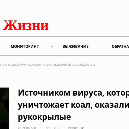
МОНИТОРИНГ
ВЫЖИВАНИЕ
ОБРАТНА
, который уничтожает коал, оказались рукокрылые
Источником вируса, кото
уничтожает коал, оказал
рукокрылые
Оценка: 0.0
981
0
Животные