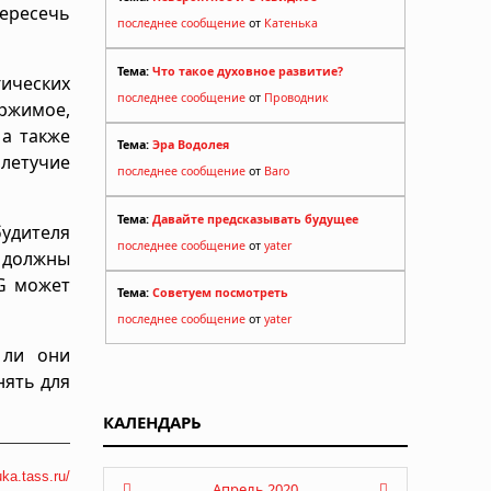
пересечь
последнее сообщение
от
Катенька
Тема:
Что такое духовное развитие?
ических
последнее сообщение
от
Проводник
ержимое,
 а также
Тема:
Эра Водолея
 летучие
последнее сообщение
от
Baro
Тема:
Давайте предсказывать будущее
будителя
последнее сообщение
от
yater
, должны
PG может
Тема:
Советуем посмотреть
последнее сообщение
от
yater
 ли они
нять для
КАЛЕНДАРЬ
uka.tass.ru/
Апрель 2020