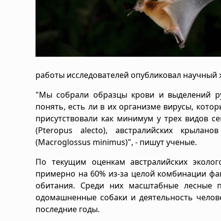
работы исследователей опубликовал научный жу
"Мы собрали образцы крови и выделений ру
понять, есть ли в их организме вирусы, котор
присутствовали как минимум у трех видов се
(Pteropus alecto), австралийских крылано
(Macroglossus minimus)", - пишут ученые.
По текущим оценкам австралийских эколого
примерно на 60% из-за целой комбинации фак
обитания. Среди них масштабные лесные п
одомашненные собаки и деятельность челове
последние годы.