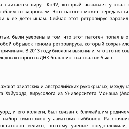
а считается вирус KoRV, который вызывает у коал 
роблем со здоровьем. Этот патоген может передаватьс
ри к ее детенышам. Сейчас этот ретровирус заразил
тьи, были уверены в том, что этот патоген попал в 
 собой обрывок генома ретровируса, который сохранил
причинам. В 2013 году биологи выяснили, что это не сов
ледов которого в ДНК большинства коал не было.
ражают азиатских и австралийских рукокрылых, между
а Хэйуорда, вирусолога из Университета Монаша (Авс
йуорд и его коллеги, был связан с ближайшим родиче
 набор симптомов у азиатских гиббонов. Расстояни
достаточно велико, поэтому ученые предположили,