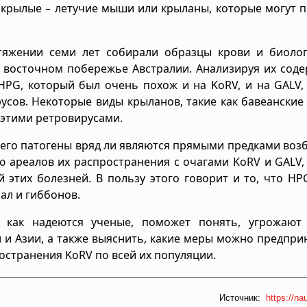
крылые – летучие мыши или крыланы, которые могут 
отяжении семи лет собирали образцы крови и биолог
а восточном побережье Австралии. Анализируя их сод
HPG, который был очень похож и на KoRV, и на GALV,
усов. Некоторые виды крыланов, такие как бавеанские
 этими ретровирусами.
него патогены вряд ли являются прямыми предками воз
ию ареалов их распространения с очагами KoRV и GALV
 этих болезней. В пользу этого говорит и то, что H
оал и гиббонов.
, как надеются ученые, поможет понять, угрожают
и Азии, а также выяснить, какие меры можно предпри
остранения KoRV по всей их популяции.
Источник:
https://na