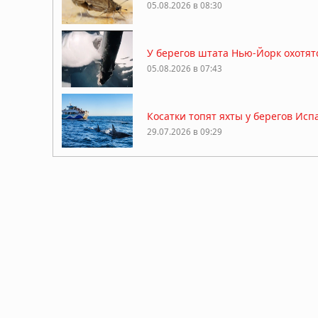
05.08.2026 в 08:30
У берегов штата Нью-Йорк охотят
05.08.2026 в 07:43
Косатки топят яхты у берегов Ис
29.07.2026 в 09:29
Краб провел два месяца в пласти
26.07.2026 в 11:32
Древнейший предок тасманийского
историю сумчатых хищников
21.07.2026 в 06:30
Гиены оказались мастерами общени
драку