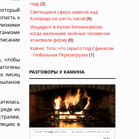
году
(
2
)
который
Светящаяся сфера зависла над
опасть к
Колорадо на шесть часов
(
0
)
лизкими
Инцидент в Келли-Хопкинсвилле:
ганизме
когда маленькие зелёные человечки
Описание
атаковали ферму
(
0
)
Ковчег Тота: что скрыто под Сфинксом
- Глобальная Перезагрузка
(
1
)
, чтобы
патогены
РАЗГОВОРЫ У КАМИНА
их лисиц
рыланов
атилась
среде их
тралии,
уляцию в