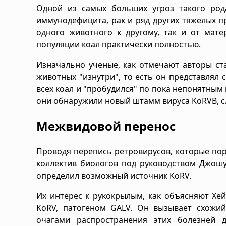
Одной из самых больших угроз такого род
иммунодефицита, рак и ряд других тяжелых п
одного животного к другому, так и от мате
популяции коал практически полностью.
Изначально ученые, как отмечают авторы ста
животных "изнутри", то есть он представлял
всех коал и "пробудился" по пока непонятным 
они обнаружили новый штамм вируса KoRVB, с
Межвидовой перенос
Проводя перепись ретровирусов, которые по
коллектив биологов под руководством Джошу
определил возможный источник KoRV.
Их интерес к рукокрылым, как объясняют Хе
KoRV, патогеном GALV. Он вызывает схожий
очагами распространения этих болезней 