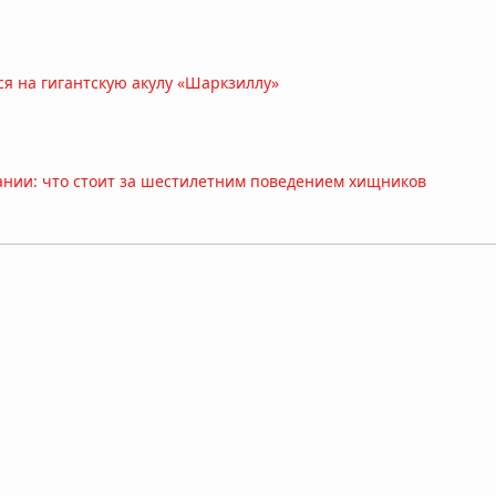
ся на гигантскую акулу «Шаркзиллу»
пании: что стоит за шестилетним поведением хищников
ковой бутылке у берегов Японии
 дьявола: находка возрастом 23 миллиона лет переписывает
я: они используют 13 звуков и «улыбку», чтобы игра не перер