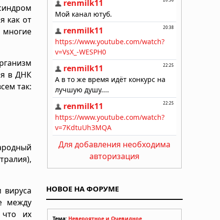
синдром
я как от
 многие
организм
ся в ДНК
сем так:
Для добавления необходима
народный
авторизация
тралия),
НОВОЕ НА ФОРУМЕ
м вируса
е между
 что их
Тема:
Невероятное и Очевидное