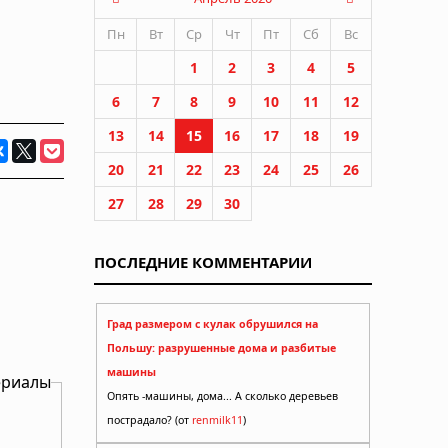
Пн
Вт
Ср
Чт
Пт
Сб
Вс
1
2
3
4
5
6
7
8
9
10
11
12
13
14
15
16
17
18
19
20
21
22
23
24
25
26
27
28
29
30
ПОСЛЕДНИЕ КОММЕНТАРИИ
Град размером с кулак обрушился на
Польшу: разрушенные дома и разбитые
машины
ериалы
Опять -машины, дома... А сколько деревьев
пострадало? (от
renmilk11
)