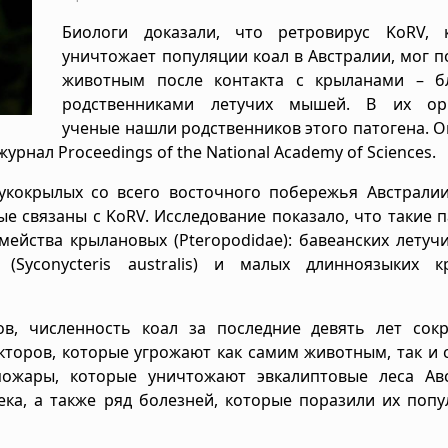
Биологи доказали, что ретровирус KoRV, 
уничтожает популяции коал в Австралии, мог п
животным после контакта с крыланами – б
родственниками летучих мышей. В их ор
ученые нашли родственников этого патогена. 
рнал Proceedings of the National Academy of Sciences.
кокрылых со всего восточного побережья Австралии
ые связаны с KoRV. Исследование показало, что такие 
мейства крылановых (Pteropodidae): бавеанских летуч
в (Syconycteris australis) и малых длинноязыких к
в, численность коал за последние девять лет сокр
торов, которые угрожают как самим животным, так и 
ожары, которые уничтожают эвкалиптовые леса Авс
ка, а также ряд болезней, которые поразили их поп