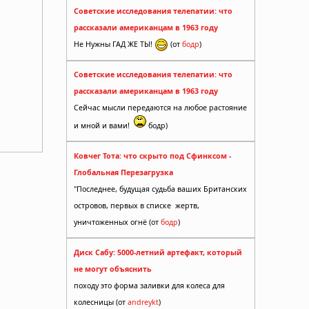
Советские исследования телепатии: что
рассказали американцам в 1963 году
Не Нужны ГАД ЖЕ ТЫ!
(от
бодр
)
Советские исследования телепатии: что
рассказали американцам в 1963 году
Сейчас мысли передаются на любое растояние
и мной и вами!
бодр)
Ковчег Тота: что скрыто под Сфинксом -
Глобальная Перезагрузка
"Последнее, будущая судьба ваших Британских
островов, первых в списке жертв,
уничтоженных огнё (от
бодр
)
Диск Сабу: 5000-летний артефакт, который
не могут объяснить
походу это форма заливки для колеса для
осла в
колесницы (от
andreykt
)