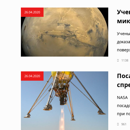
Уче
26.04.2020
мик
Учены
доказ
повер
1138
Пос
26.04.2020
спр
NASA 
посад
при п
961