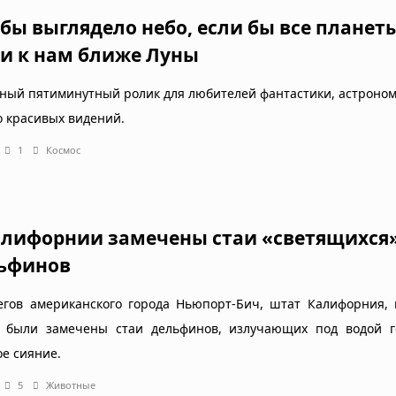
 бы выглядело небо, если бы все планет
и к нам ближе Луны
ный пятиминутный ролик для любителей фантастики, астроно
о красивых видений.
1
Космос
алифорнии замечены стаи «светящихся
ьфинов
егов американского города Ньюпорт-Бич, штат Калифорния, 
 были замечены стаи дельфинов, излучающих под водой г
ое сияние.
5
Животные