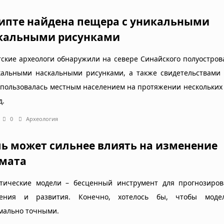
гипте найдена пещера с уникальными
кальными рисунками
тские археологи обнаружили на севере Синайского полуостро
кальными наскальными рисунками, а также свидетельствами 
спользовалась местным населением на протяжении нескольких
д.
0
Археология
ь может сильнее влиять на изменение
мата
тические модели – бесценный инструмент для прогнозиров
нения и развития. Конечно, хотелось бы, чтобы мод
мально точными.