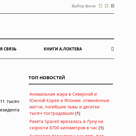
Выбор фона:
Я СВЯЗЬ
КНИГИ А.ЛОКТЕВА
и
ТОП НОВОСТЕЙ
Аномальная жара в Северной и
Южной Корее и Японии: отменённые
11 тысяч
матчи, погибшие львы и десятки
езидента
тысяч пострадавших
(
1
)
Ракета SpaceX врезалась в Луну на
скорости 8700 километров в час
(
1
)
Аномалия Атлантиды: как пять пар