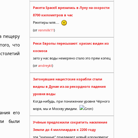
Ракета SpaceX врезалась в Луну на скорости
8700 километров в час
Рэкетиры мля....
(от
renmilk11
)
ва пещеру
Реки Европы пересыхают: кризис виден из
того, что
космоса
 столетий
зато у нас воды немеряно стало это прям копец
(от
andreykt
)
Затонувшие нацистские корабли стали
видны в Дунае из-за рекордного падения
уровня воды
Когда-нибудь, при понижении уровня Чёрного
моря, мы и Москву увидим.
Gron)
ания его
ели были
Учёные предложили сократить население
Земли до 4 миллиардов к 2200 году
эти "ученные" придумают новый короновирус