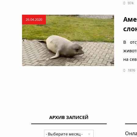
974
Аме
26.04.2020
сло
В отс
живот
на се
1876
АРХИВ ЗАПИСЕЙ
Онла