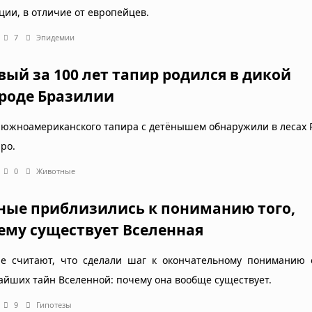
ции, в отличие от европейцев.
7
Эпидемии
вый за 100 лет тапир родился в дикой
роде Бразилии
 южноамериканского тапира с детёнышем обнаружили в лесах 
ро.
0
Животные
ные приблизились к пониманию того,
ему существует Вселенная
е считают, что сделали шаг к окончательному пониманию 
айших тайн Вселенной: почему она вообще существует.
9
Гипотезы