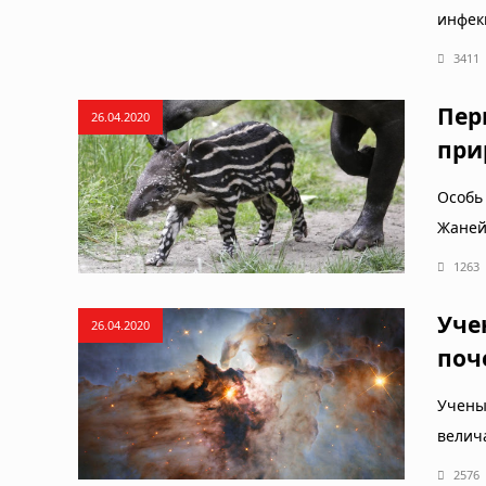
инфек
3411
Пер
26.04.2020
при
Особь
Жаней
1263
Уче
26.04.2020
поч
Учены
велич
2576