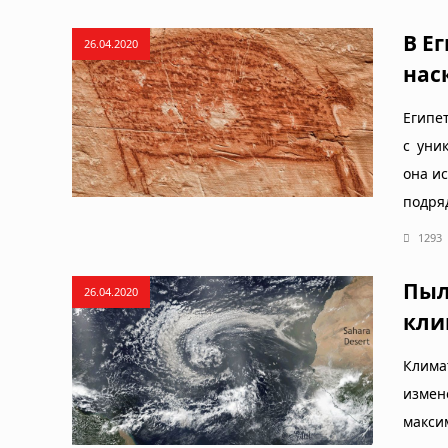
В Е
26.04.2020
нас
Египе
с уни
она и
подря
1293
Пыл
26.04.2020
кли
Клима
изме
макси