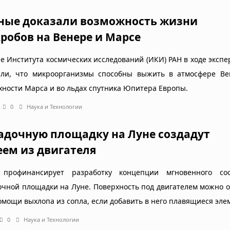
ные доказали возможность жизни
робов на Венере и Марсе
е Института космических исследований (ИКИ) РАН в ходе эксп
али, что микроорганизмы способны выжить в атмосфере Ве
хности Марса и во льдах спутника Юпитера Европы.
0
Наука и Технологии
адочную площадку на Луне создадут
еем из двигателя
профинансирует разработку концепции мгновенного со
очной площадки на Луне. Поверхность под двигателем можно 
омощи выхлопа из сопла, если добавить в него плавящиеся эле
0
Наука и Технологии