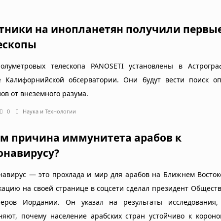
тники на инопланетян получили первы
ескопы
олуметровых телескопа PANOSETI установлены в Астрогра
е Калифорнийской обсерватории. Они будут вести поиск оп
ов от внеземного разума.
0
Наука и Технологии
ем причина иммунитета арабов к
онавирусу?
навирус — это прохлада и мир для арабов на Ближнем Восток
кацию на своей странице в соцсети сделал президент Общест
еров Иордании. Он указал на результаты исследования,
няют, почему население арабских стран устойчиво к короно