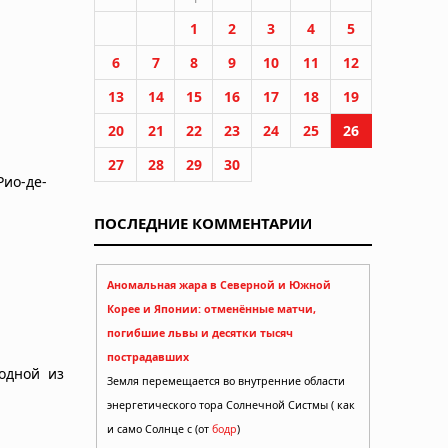
1
2
3
4
5
6
7
8
9
10
11
12
13
14
15
16
17
18
19
20
21
22
23
24
25
26
27
28
29
30
Рио-де-
ПОСЛЕДНИЕ КОММЕНТАРИИ
Аномальная жара в Северной и Южной
Корее и Японии: отменённые матчи,
погибшие львы и десятки тысяч
пострадавших
одной из
Земля перемещается во внутренние области
энергетического тора Солнечной Систмы ( как
и само Солнце с (от
бодр
)