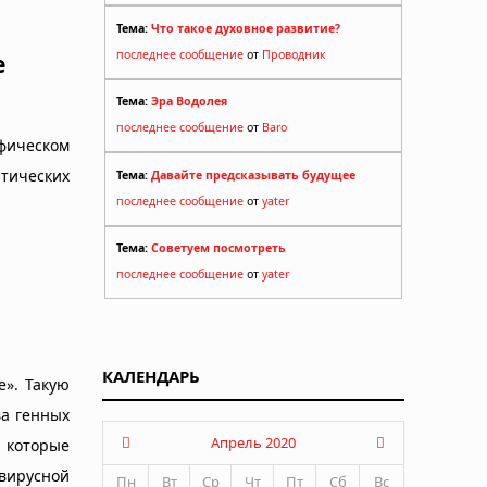
Тема:
Что такое духовное развитие?
последнее сообщение
от
Проводник
е
Тема:
Эра Водолея
последнее сообщение
от
Baro
фическом
тических
Тема:
Давайте предсказывать будущее
последнее сообщение
от
yater
Тема:
Советуем посмотреть
последнее сообщение
от
yater
КАЛЕНДАРЬ
е». Такую
ва генных
Апрель 2020
 которые
вирусной
Пн
Вт
Ср
Чт
Пт
Сб
Вс