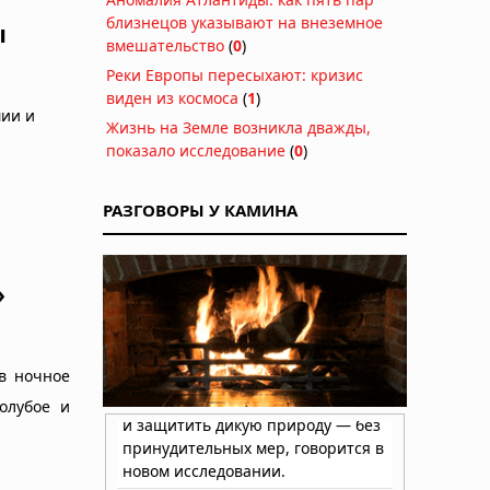
близнецов указывают на внеземное
ы
вмешательство
(
0
)
Реки Европы пересыхают: кризис
виден из космоса
(
1
)
мии и
Жизнь на Земле возникла дважды,
показало исследование
(
0
)
РАЗГОВОРЫ У КАМИНА
»
в ночное
олубое и