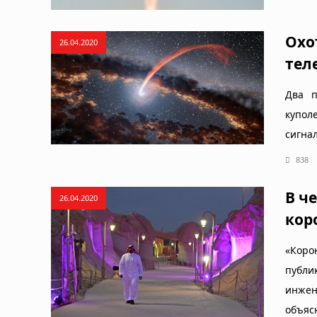
Охо
26.04.2020
тел
Два п
купол
сигнал
838
В ч
26.04.2020
кор
«Коро
публи
инжен
объяс