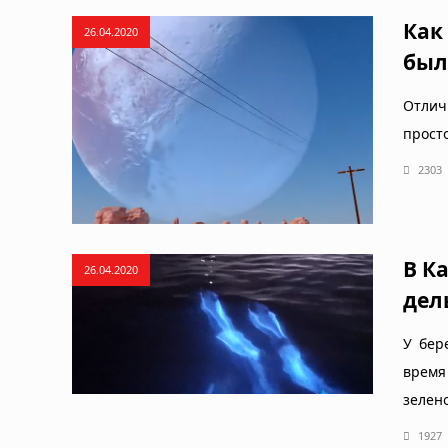
Как
26.04.2020
был
Отлич
прост
2303
В К
26.04.2020
дел
У бер
время
зелен
1927