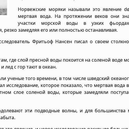
Норвежские моряки называли это явление dø
мертвая вода. На протяжении веков они зна
участки морской воды в узких фьордах
, резко замедляя его или полностью останавливая.
исследователь Фритьоф Нансен писал о своем столкн
там, где слой пресной воды покоится на соленой воде мо
и лед с гор тают в океан.
ли ученые того времени, в том числе шведский океано
ал исследование, которое показало, что мертвая вода 
тном слое соленой воды, которые замедляли поступа
одолевают эти подводные волны, и для большинства 
забыта.
ют это явление, и новое исследование раскрыло больше