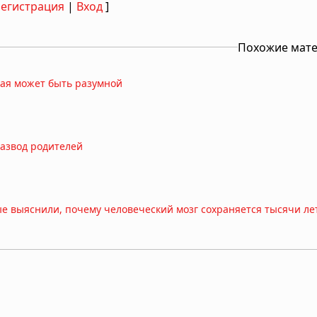
Регистрация
|
Вход
]
Похожие мат
ная может быть разумной
развод родителей
ные выяснили, почему человеческий мозг сохраняется тысячи ле
 показало исследование