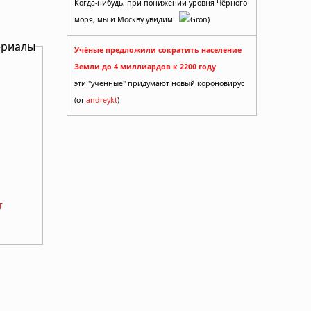
Когда-нибудь, при понижении уровня Чёрного
моря, мы и Москву увидим.
Gron)
ериалы
Учёные предложили сократить население
Земли до 4 миллиардов к 2200 году
эти "ученные" придумают новый короновирус
(от
andreykt
)
т