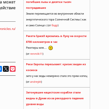
да может
погибшие львы и десятки тысяч
действие
пострадавших
Земля перемещается во внутренние области
энергетического тора Солнечной Систмы ( как
и само Солнце с (от
бодр
)
ronicles.ru/
Ракета SpaceX врезалась в Луну на скорости
8700 километров в час
Рэкетиры мля....
(от
renmilk11
)
Реки Европы пересыхают: кризис виден из
космоса
зато у нас воды немеряно стало это прям копец
(от
andreykt
)
Затонувшие нацистские корабли стали
видны в Дунае из-за рекордного падения
уровня воды