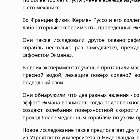
о его механике.
Во Франции физик Жермен Руссо и его колле
лабораторные эксперименты, проведенные Эк
Они также исследовали другое океанограф
корабль несколько раз замедляется, прежде
«эффектом Экмана».
В своих экспериментах ученые протащили мас
пресной водой, лежащие поверх соленой во
подводный слои.
Они обнаружили, что два разных явления - с
эффект Экмана возникает, когда подповерхно
создают колебания поверхностной скорости 
проход более медленным кораблям по узким п
Новое исследование также предполагает други
из Утрехтского университета в Нидерландах, 