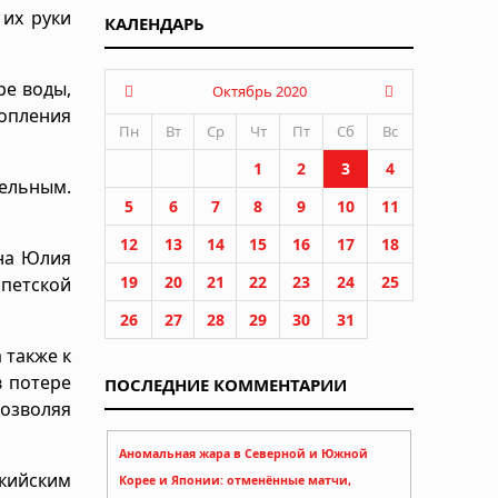
 их руки
КАЛЕНДАРЬ
ре воды,
Октябрь 2020
топления
Пн
Вт
Ср
Чт
Пт
Сб
Вс
1
2
3
4
ельным.
5
6
7
8
9
10
11
12
13
14
15
16
17
18
ына Юлия
19
20
21
22
23
24
25
ипетской
26
27
28
29
30
31
 также к
в потере
ПОСЛЕДНИЕ КОММЕНТАРИИ
позволяя
Аномальная жара в Северной и Южной
акийским
Корее и Японии: отменённые матчи,