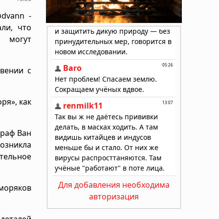
dvann -
ли, что
 могут
овении с
ря», как
граф Ван
возникла
тельное
Для добавления необходима
моряков
авторизация
 деталей