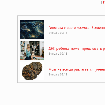
[
Гипотеза живого космоса: Вселен
Вчера в 09:18
ДНК ребёнка может предсказать 
Вчера в 09:13
Мозг не всегда разлагается: учё
Вчера в 09:11
Жизнь на Земле возникла дважды,
Вчера в 09:06