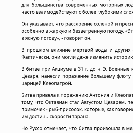
для большинства современных моторных лодо
часто взаимодействуют с более глубокими сло
Он указывает, что расслоение соленой и прес
особенно в жаркую и безветренную погоду. «Эт
в ясную погоду», - говорит он.
В прошлом влияние мертвой воды и других 
Фактически, они могли даже изменить историю
В битве при Акциуме в 31 г. до н. Э. Военн
Цезаря, нанесли поражение большему флоту 
царицей Клеопатрой.
Битва привела к поражению Антония и Клеопат
тому, что Октавиан стал Августом Цезарем, 
примочек - рыб-присосок, которые, как говори
им достичь скорости тарана.
Но Руссо отмечает, что битва произошла в 