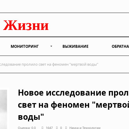
МОНИТОРИНГ
ВЫЖИВАНИЕ
ОБРАТНА
следование пролило свет на феномен "мертвой воды"
Новое исследование про
свет на феномен "мертво
воды"
Оценка: 0.0
1647
0
Наука и Технологии