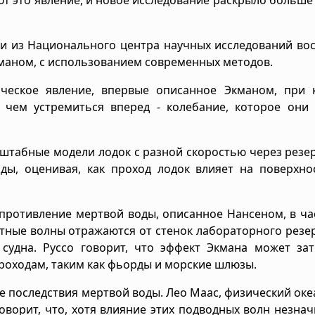
ги из Национального центра научных исследований во
маном, с использованием современных методов.
ическое явление, впервые описанное Экманом, при 
 чем устремиться вперед - колебание, которое они 
штабные модели лодок с разной скоростью через резе
ды, оценивая, как проход лодок влияет на поверхно
опротивление мертвой воды, описанное Нансеном, в ча
стные волны отражаются от стенок лабораторного резе
судна. Руссо говорит, что эффект Экмана может зат
роходам, таким как фьорды и морские шлюзы.
е последствия мертвой воды. Лео Маас, физический ок
говорит, что, хотя влияние этих подводных волн незна