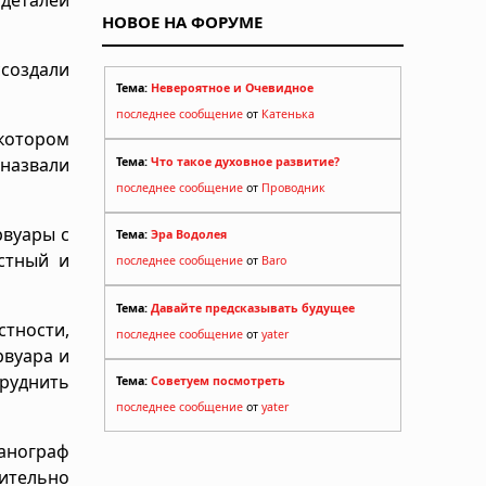
НОВОЕ НА ФОРУМЕ
ссоздали
Тема:
Невероятное и Очевидное
последнее сообщение
от
Катенька
котором
назвали
Тема:
Что такое духовное развитие?
последнее сообщение
от
Проводник
рвуары с
Тема:
Эра Водолея
стный и
последнее сообщение
от
Baro
Тема:
Давайте предсказывать будущее
стности,
последнее сообщение
от
yater
рвуара и
руднить
Тема:
Советуем посмотреть
последнее сообщение
от
yater
еанограф
чительно