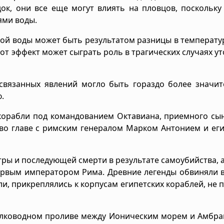
к, они все еще могут влиять на пловцов, поскольку
ями воды.
ной воды может быть результатом разницы в температу
от эффект может сыграть роль в трагических случаях у
связанных явлений могло быть гораздо более значит
.
ые корабли под командованием Октавиана, приемного с
во главе с римским генералом Марком Антонием и ег
ры и последующей смерти в результате самоубийства, а
первым императором Рима. Древние легенды обвиняли 
ли, прикреплялись к корпусам египетских кораблей, не 
мелководном проливе между Ионическим морем и Амбр