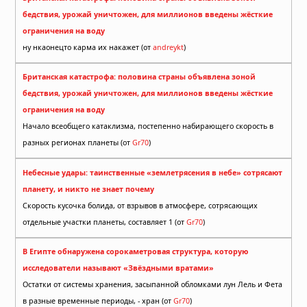
бедствия, урожай уничтожен, для миллионов введены жёсткие
ограничения на воду
ну нкаонецто карма их накажет (от
andreykt
)
Британская катастрофа: половина страны объявлена зоной
бедствия, урожай уничтожен, для миллионов введены жёсткие
ограничения на воду
Начало всеобщего катаклизма, постепенно набирающего скорость в
разных регионах планеты (от
Gr70
)
Небесные удары: таинственные «землетрясения в небе» сотрясают
планету, и никто не знает почему
Скорость кусочка болида, от взрывов в атмосфере, сотрясающих
отдельные участки планеты, составляет 1 (от
Gr70
)
В Египте обнаружена сорокаметровая структура, которую
исследователи называют «Звёздными вратами»
Остатки от системы хранения, засыпанной обломками лун Лель и Фета
в разные временные периоды, - хран (от
Gr70
)