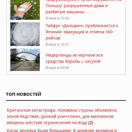
Польшу: разрушенные дома и
разбитые машины
Вчера в 15:34
Тайфун «Дельфин» приближается к
Японии: эвакуация и отмена 500
рейсов
Вчера в 12:31
Нидерланды исчерпали все
средства борьбы с засухой
Вчера в 09:06
Затонувшие нацистские корабли
стали видны в Дунае из-за
рекордного падения уровня воды
ТОП НОВОСТЕЙ
05.08.2026 в 16:01
Вулкан Фуэго в Гватемале:
Британская катастрофа: половина страны объявлена
извержение заставило власти
зоной бедствия, урожай уничтожен, для миллионов
объявить оранжевый уровень
введены жёсткие ограничения на воду
(
2
)
опасности
04.08.2026 в 11:33
Когда деревья были большими: В древние времена и