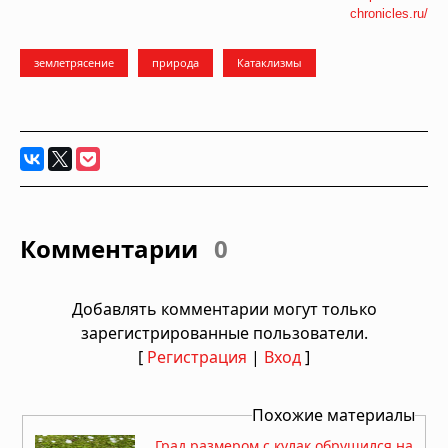
chronicles.ru/
землетрясение
природа
Катаклизмы
Комментарии
0
Добавлять комментарии могут только
зарегистрированные пользователи.
[
Регистрация
|
Вход
]
Похожие материалы
Град размером с кулак обрушился на