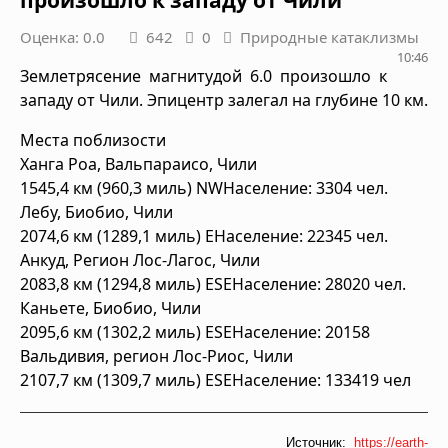
произошло к западу от Чили
Оценка: 0.0
642
0
Природные катаклизмы
10:46
Землетрясение магнитудой 6.0 произошло к
западу от Чили. Эпицентр залегал на глубине 10 км.
Места поблизости
Ханга Роа, Вальпараисо, Чили
1545,4 км (960,3 миль) NWНаселение: 3304 чел.
Лебу, Биобио, Чили
2074,6 км (1289,1 миль) EНаселение: 22345 чел.
Анкуд, Регион Лос-Лагос, Чили
2083,8 км (1294,8 миль) ESEНаселение: 28020 чел.
Каньете, Биобио, Чили
2095,6 км (1302,2 миль) ESEНаселение: 20158
Вальдивия, регион Лос-Риос, Чили
2107,7 км (1309,7 миль) ESEНаселение: 133419 чел
Источник:
https://earth-