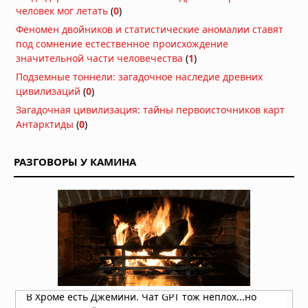
Землетрясение магнитудой 5,5 у
человек мог летать
(
0
)
берегов Египта: толчки ощущались
Феномен двойников и статистические аномалии ставят
в Каире
под сомнение естественное происхождение
03.08.2026 в 06:38
значительной части человечества
(
1
)
Супертайфун «Дельфин»: пятый
Подземные тоннели: загадочное наследие древних
циклон максимальной мощности в
цивилизаций
(
0
)
2026 году движется к побережью
Загадочная цивилизация: тайны первоисточников карт
Восточной Азии
Антарктиды
(
0
)
01.08.2026 в 15:17
Землетрясение в Италии: магнитуда
4,7 у Неаполя, повреждения и
РАЗГОВОРЫ У КАМИНА
отключения электроэнергии
01.08.2026 в 09:32
Подводный супервулкан Кикай
заполняется свежей магмой: новое
исследование раскрывает механизм
перезарядки гигантских кальдер
01.08.2026 в 08:30
Необычный торнадо ударил по
одному пригороду Чикаго дважды