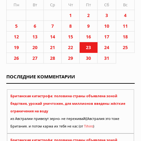
Пн
Вт
Ср
Чт
Пт
Сб
Вс
1
2
3
4
5
6
7
8
9
10
11
12
13
14
15
16
17
18
19
20
21
22
23
24
25
26
27
28
29
30
31
ПОСЛЕДНИЕ КОММЕНТАРИИ
Британская катастрофа: половина страны объявлена зоной
бедствия, урожай уничтожен, для миллионов введены жёсткие
ограничения на воду
из Австралии привезут зерно- не переживай((Австралия это тоже
Британия. и потом карма их тебя не кас (от
Tihiro
)
Британская катастрофа: половина страны объявлена зоной