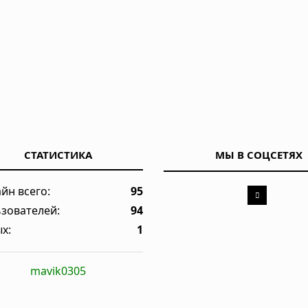
огибших достигло 13, спасатели ищут выживших
СТАТИСТИКА
МЫ В СОЦСЕТЯХ
йн всего:
95
зователей:
94
х:
1
mavik0305