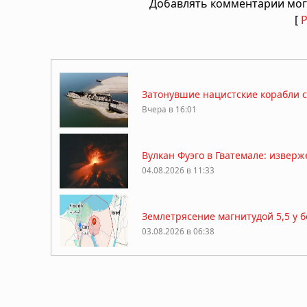
Добавлять комментарии мог
[
Затонувшие нацистские корабли с
Вчера в 16:01
Вулкан Фуэго в Гватемале: извер
04.08.2026 в 11:33
Землетрясение магнитудой 5,5 у 
03.08.2026 в 06:38
Супертайфун «Дельфин»: пятый ц
Восточной Азии
01.08.2026 в 15:17