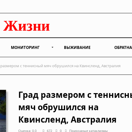
МОНИТОРИНГ
ВЫЖИВАНИЕ
ОБРАТНА
 размером с теннисный мяч обрушился на Квинсленд, Австралия
Град размером с теннис
мяч обрушился на
Квинсленд, Австралия
Оценка: 0.0
672
0
Природные катаклизмы