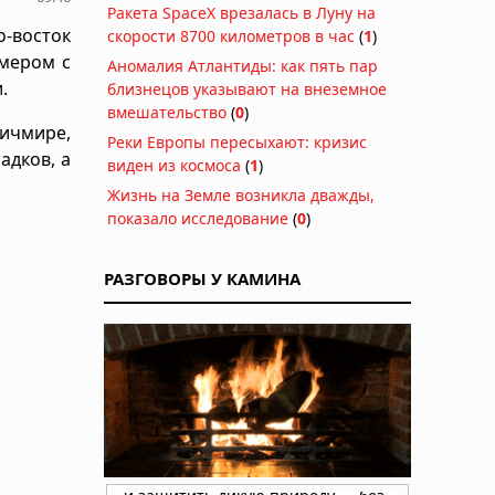
Ракета SpaceX врезалась в Луну на
восток
скорости 8700 километров в час
(
1
)
змером с
Аномалия Атлантиды: как пять пар
.
близнецов указывают на внеземное
вмешательство
(
0
)
чмире,
Реки Европы пересыхают: кризис
адков, а
виден из космоса
(
1
)
Жизнь на Земле возникла дважды,
показало исследование
(
0
)
РАЗГОВОРЫ У КАМИНА