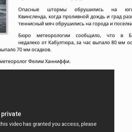
Опасные штормы обрушились на юго-
Квинсленда, когда проливной дождь и град ра
теннисный мяч обрушились на города и поселки
Бюро метеорологии сообщило, что в Би
недалеко от Кабултюра, за час выпало 80 мм ос
выпало 70 мм осадков.
л метеоролог Фелим Ханниффи.