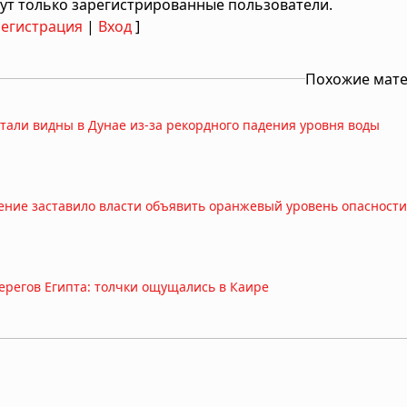
ут только зарегистрированные пользователи.
Регистрация
|
Вход
]
Похожие мат
тали видны в Дунае из-за рекордного падения уровня воды
жение заставило власти объявить оранжевый уровень опасности
берегов Египта: толчки ощущались в Каире
иклон максимальной мощности в 2026 году движется к побере