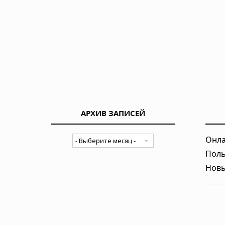
Землетрясение в Японии: число п
29.07.2026 в 13:51
АРХИВ ЗАПИСЕЙ
Онла
Поль
Новы