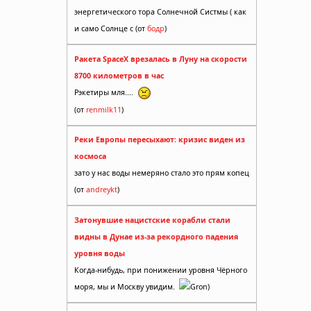
энергетического тора Солнечной Систмы ( как
и само Солнце с (от
бодр
)
Ракета SpaceX врезалась в Луну на скорости
8700 километров в час
анизм
Рэкетиры мля....
(от
renmilk11
)
Реки Европы пересыхают: кризис виден из
космоса
зато у нас воды немеряно стало это прям копец
(от
andreykt
)
илось
Затонувшие нацистские корабли стали
видны в Дунае из-за рекордного падения
уровня воды
Когда-нибудь, при понижении уровня Чёрного
до дома
моря, мы и Москву увидим.
Gron)