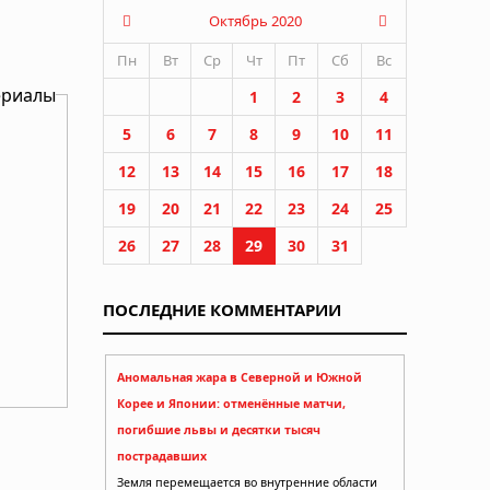
Октябрь 2020
Пн
Вт
Ср
Чт
Пт
Сб
Вс
ериалы
1
2
3
4
5
6
7
8
9
10
11
12
13
14
15
16
17
18
19
20
21
22
23
24
25
26
27
28
29
30
31
ПОСЛЕДНИЕ КОММЕНТАРИИ
Аномальная жара в Северной и Южной
Корее и Японии: отменённые матчи,
жью
погибшие львы и десятки тысяч
пострадавших
Земля перемещается во внутренние области