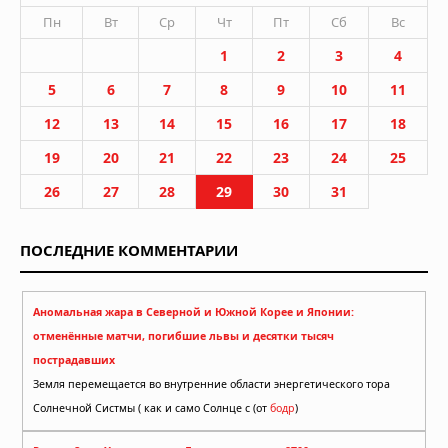
Пн
Вт
Ср
Чт
Пт
Сб
Вс
1
2
3
4
5
6
7
8
9
10
11
12
13
14
15
16
17
18
19
20
21
22
23
24
25
26
27
28
29
30
31
ПОСЛЕДНИЕ КОММЕНТАРИИ
Аномальная жара в Северной и Южной Корее и Японии:
отменённые матчи, погибшие львы и десятки тысяч
пострадавших
Земля перемещается во внутренние области энергетического тора
Солнечной Систмы ( как и само Солнце с (от
бодр
)