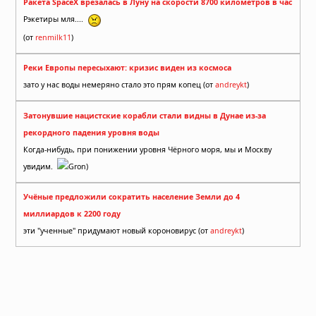
Ракета SpaceX врезалась в Луну на скорости 8700 километров в час
Рэкетиры мля....
(от
renmilk11
)
Реки Европы пересыхают: кризис виден из космоса
зато у нас воды немеряно стало это прям копец (от
andreykt
)
Затонувшие нацистские корабли стали видны в Дунае из-за
рекордного падения уровня воды
Когда-нибудь, при понижении уровня Чёрного моря, мы и Москву
увидим.
Gron)
Учёные предложили сократить население Земли до 4
миллиардов к 2200 году
эти "ученные" придумают новый короновирус (от
andreykt
)