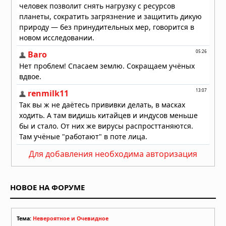
05.08.2026 в 07:11
15 человек умерли после вскрытия
гробницы польского короля
Казимира IV в 1973 году
05.08.2026 в 07:09
Кто на самом деле построил
загадочные каменные города
Восточной Африки: история,
которую колониальная археология
пыталась стереть
04.08.2026 в 11:37
Для добавления необходима авторизация
НОВОЕ НА ФОРУМЕ
Тема:
Невероятное и Очевидное