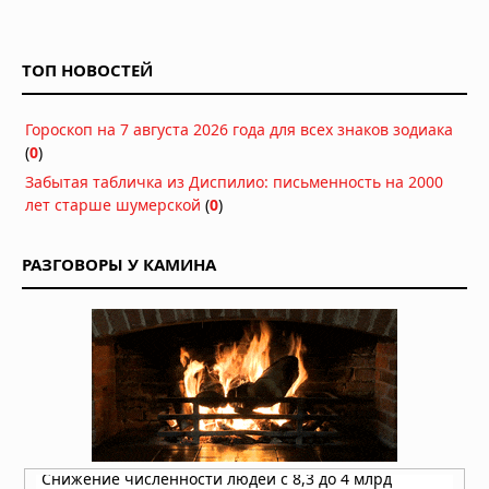
Басаджаун: повелитель лесов,
научивший басков земледелию и
металлургии
ТОП НОВОСТЕЙ
Вчера в 07:00
Легенда хопи о людях-муравьях,
Гороскоп на 7 августа 2026 года для всех знаков зодиака
переживших апокалипсис
(
0
)
Вчера в 06:30
Забытая табличка из Диспилио: письменность на 2000
лет старше шумерской
Антарктида, инопланетяне и
(
0
)
звёздные врата: загадки ледяного
континента
РАЗГОВОРЫ У КАМИНА
05.08.2026 в 07:54
Расшифрованный свиток рассказал
о последних часах Платона
05.08.2026 в 07:15
В Румынии нашли пещеру,
запечатанную 5,5 миллиона лет:
внутри оказался живой мир, никогда
не видевший солнца