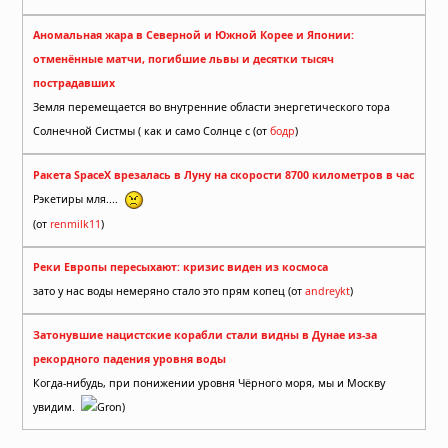
Аномальная жара в Северной и Южной Корее и Японии:
отменённые матчи, погибшие львы и десятки тысяч
пострадавших
Земля перемещается во внутренние области энергетического тора
Солнечной Систмы ( как и само Солнце с (от
бодр
)
Ракета SpaceX врезалась в Луну на скорости 8700 километров в час
Рэкетиры мля....
(от
renmilk11
)
Реки Европы пересыхают: кризис виден из космоса
зато у нас воды немеряно стало это прям копец (от
andreykt
)
Затонувшие нацистские корабли стали видны в Дунае из-за
рекордного падения уровня воды
Когда-нибудь, при понижении уровня Чёрного моря, мы и Москву
увидим.
Gron)