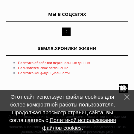
МЫ В СОЦСЕТЯХ
ЗЕМЛЯ.ХРОНИКИ ЖИЗНИ
Политика обработки персональных данных
Пользовательское соглашение
Политика конфиденциальности
Этот сайт использует файлы cookies для
более комфортной работы пользователя.
Продолжая просмотр страниц сайта, вы
Любое использование материалов допускается только при соблюдении
соглашаетесь с
Политикой использования
правил перепечатки и при наличии
гиперссылки
Новости, аналитика, прогнозы и другие материалы, представленные на
файлов cookies
.
данном сайте, не являются офертой или рекомендацией