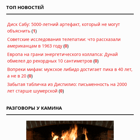
гигантских неопознанных объектов
ТОП НОВОСТЕЙ
05.08.2026 в 06:39
Диск над Гатвиком: пилот сообщил о
Диск Сабу: 5000-летний артефакт, который не могут
«летающей тарелке» на подходе к
объяснить
(
1
)
аэропорту
03.08.2026 в 15:34
Советские исследования телепатии: что рассказали
американцам в 1963 году
Многомерная реальность: что
(
0
)
предложил Нил Деграсс Тайсон для
Европа на грани энергетического коллапса: Дунай
объяснения неопознанных явлений
обмелел до рекордных 10 сантиметров
(
0
)
02.08.2026 в 13:42
Вопреки мифам: мужское либидо достигает пика в 40 лет,
Римский легионер из света:
а не в 20
(
0
)
загадочная беременность
Забытая табличка из Диспилио: письменность на 2000
бразильской учительницы
лет старше шумерской
(
0
)
02.08.2026 в 09:42
НЛО: Они здесь не потому, что
РАЗГОВОРЫ У КАМИНА
прилетают, а потому что никогда не
улетали — новая гипотеза физика
02.08.2026 в 09:28
Жак Валле посвятил расследованию
НЛО 70 лет. Его последний дневник