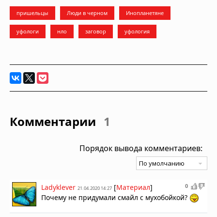
пришельцы
Люди в черном
Инопланетяне
уфологи
нло
заговор
уфология
Комментарии
1
Порядок вывода комментариев:
0
Ladyklever
[
Материал
]
21.04.2020 14:27
Почему не придумали смайл с мухобойкой?