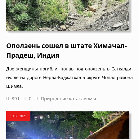
Оползень сошел в штате Химачал-
Прадеш, Индия
Две женщины погибли, попав под оползень в Саткалди-
нулле на дороге Нерва-Баджатхал в округе Чопал района
Шимла.
891
0
Природные катаклизмы
19.06.2021