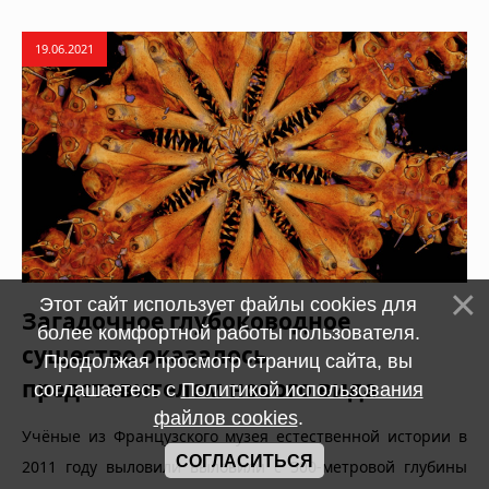
19.06.2021
Этот сайт использует файлы cookies для
Загадочное глубоководное
более комфортной работы пользователя.
существо оказалось
Продолжая просмотр страниц сайта, вы
представителем нового вида
соглашаетесь с
Политикой использования
файлов cookies
.
Учёные из Французского музея естественной истории в
СОГЛАСИТЬСЯ
2011 году выловили выловили с 500-метровой глубины