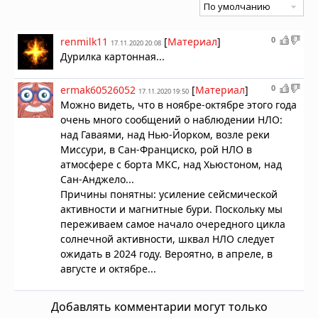
0
renmilk11
[
Материал
]
17.11.2020 20:08
Дурилка картонная...
0
ermak60526052
[
Материал
]
17.11.2020 19:50
Можно видеть, что в
ноябре-октябре
этого года
очень много сообщений о наблюдении НЛО:
над Гаваями, над Нью-Йорком, возле реки
Миссури, в Сан-Франциско, рой НЛО в
атмосфере с борта МКС, над Хьюстоном, над
Сан-Анджело...
Причины понятны: усиление сейсмической
активности и магнитные бури. Поскольку мы
переживаем самое начало очередного цикла
солнечной активности, шквал НЛО следует
ожидать в 2024 году. Вероятно, в апреле, в
августе и октябре...
Добавлять комментарии могут только