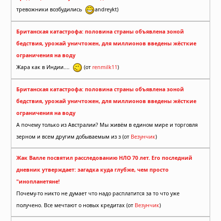
тревожники возбудились
andreykt)
Британская катастрофа: половина страны объявлена зоной
бедствия, урожай уничтожен, для миллионов введены жёсткие
ограничения на воду
Жара как в Индии....
(от
renmilk11
)
Британская катастрофа: половина страны объявлена зоной
бедствия, урожай уничтожен, для миллионов введены жёсткие
ограничения на воду
А почему только из Австралии? Мы живём в едином мире и торговля
зерном и всем другим добываемым из з (от
Везунчик
)
Жак Валле посвятил расследованию НЛО 70 лет. Его последний
дневник утверждает: загадка куда глубже, чем просто
"инопланетяне!
Почему-то никто не думает что надо расплатится за то что уже
получено. Все мечтают о новых кредитах (от
Везунчик
)