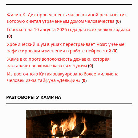
05.08.2026 в 07:02
Филип К. Дик провёл шесть часов в «иной реальности»,
На Луне заметили более 20
которую считал утраченным домом человечества
(
0
)
гигантских неопознанных объектов
Гороскоп на 10 августа 2026 года для всех знаков зодиака
05.08.2026 в 06:39
(
0
)
Диск над Гатвиком: пилот сообщил о
Хронический шум в ушах перестраивает мозг: учёные
«летающей тарелке» на подходе к
зафиксировали изменения в работе нейросетей
(
0
)
аэропорту
Жаме вю: противоположность дежавю, которая
03.08.2026 в 15:34
заставляет знакомое казаться чужим
(
0
)
Многомерная реальность: что
Из восточного Китая эвакуировано более миллиона
предложил Нил Деграсс Тайсон для
человек из-за тайфуна «Дельфин»
(
0
)
объяснения неопознанных явлений
02.08.2026 в 13:42
РАЗГОВОРЫ У КАМИНА
Римский легионер из света:
загадочная беременность
бразильской учительницы
02.08.2026 в 09:42
НЛО: Они здесь не потому, что
прилетают, а потому что никогда не
улетали — новая гипотеза физика