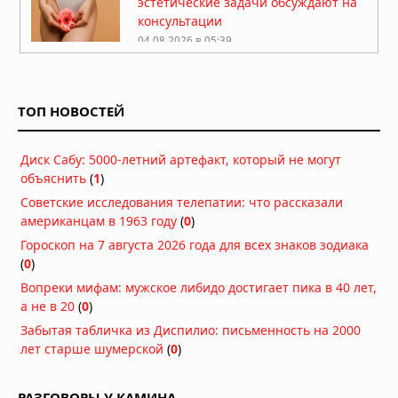
эстетические задачи обсуждают на
консультации
04.08.2026 в 05:39
Какие природные компоненты
помогают поддерживать активность
ТОП НОВОСТЕЙ
03.08.2026 в 06:39
Как перенести стоимость флешки
Диск Сабу: 5000-летний артефакт, который не могут
КТ/МРТ на пациента и поднять чек?
объяснить
(
1
)
03.08.2026 в 05:44
Советские исследования телепатии: что рассказали
американцам в 1963 году
Фермерский эффект: ученые нашли
(
0
)
бактерии, защищающие детей от
Гороскоп на 7 августа 2026 года для всех знаков зодиака
аллергии и астмы
(
0
)
02.08.2026 в 07:00
Вопреки мифам: мужское либидо достигает пика в 40 лет,
а не в 20
(
0
)
Стоматологи нашли простой способ
остановить кариес без сверления
Забытая табличка из Диспилио: письменность на 2000
лет старше шумерской
(
0
)
30.07.2026 в 08:47
УЗИ поверхностных структур и
РАЗГОВОРЫ У КАМИНА