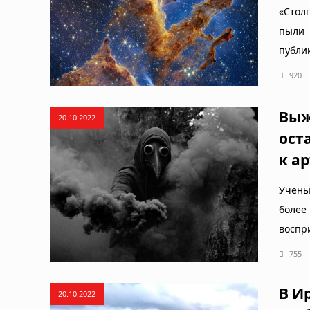
«Стол
пыли 
публи
920
Выж
20.10.2022
ост
к а
Учены
боле
воспр
755
В И
20.10.2022