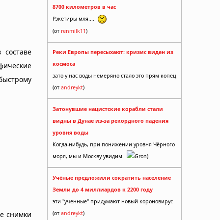
8700 километров в час
Рэкетиры мля....
(от
renmilk11
)
 составе
Реки Европы пересыхают: кризис виден из
космоса
офические
зато у нас воды немеряно стало это прям копец
быстрому
(от
andreykt
)
Затонувшие нацистские корабли стали
видны в Дунае из-за рекордного падения
уровня воды
Когда-нибудь, при понижении уровня Чёрного
моря, мы и Москву увидим.
Gron)
Учёные предложили сократить население
Земли до 4 миллиардов к 2200 году
эти "ученные" придумают новый короновирус
(от
andreykt
)
е снимки