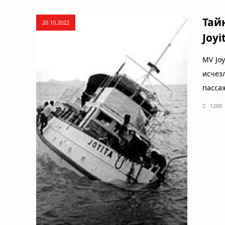
Тай
20.10.2022
Joyi
MV Jo
исчез
пасса
1200