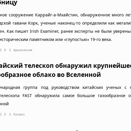
бницу
ное сооружение Каррайг-а-Мхайстин, обнаруженное много ле
дской гавани Корк, ученые наконец-то определили как мегал
ен. Как пишет Irish Examiner, ранее эксперты не были уверены
оисторическим памятником или «глупостью» 19-го века.
0
Археология
айский телескоп обнаружил крупнейше
ообразное облако во Вселенной
народная группа под руководством китайских ученых с
телескопа FAST обнаружила самое большое газообразное о
нной
0
Космос