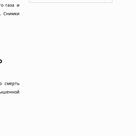
го газа и
. Снимки
ю
ю смерть
ышенной