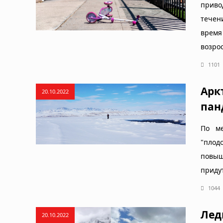
приво
течен
время
возрос
1101
Арк
20.10.2022
пан
По ме
"плод
повыш
приду
1044
Лед
20.10.2022