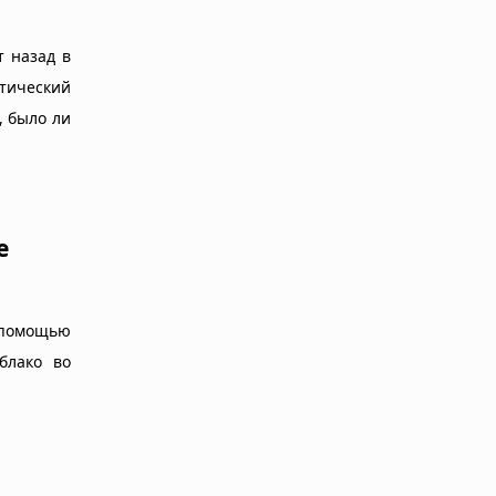
т назад в
итический
, было ли
е
 помощью
блако во