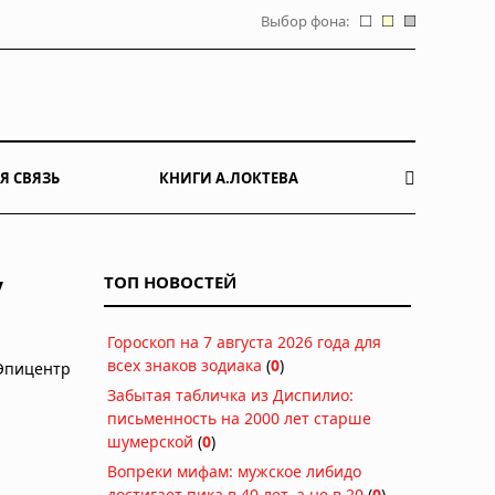
Выбор фона:
Я СВЯЗЬ
КНИГИ А.ЛОКТЕВА
у
ТОП НОВОСТЕЙ
Гороскоп на 7 августа 2026 года для
всех знаков зодиака
(
0
)
Эпицентр
Забытая табличка из Диспилио:
письменность на 2000 лет старше
шумерской
(
0
)
Вопреки мифам: мужское либидо
достигает пика в 40 лет, а не в 20
(
0
)