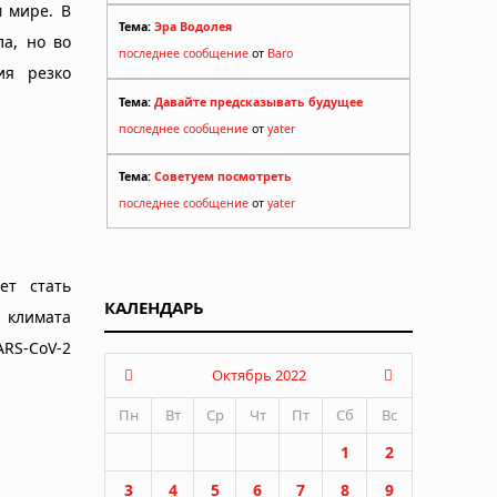
м мире. В
Тема:
Эра Водолея
ла, но во
последнее сообщение
от
Baro
ия резко
Тема:
Давайте предсказывать будущее
последнее сообщение
от
yater
Тема:
Советуем посмотреть
последнее сообщение
от
yater
ет стать
КАЛЕНДАРЬ
 климата
ARS-CoV-2
Октябрь 2022
Пн
Вт
Ср
Чт
Пт
Сб
Вс
1
2
3
4
5
6
7
8
9