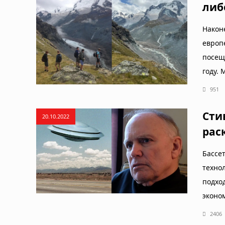
либ
Након
европ
посещ
году.
951
Сти
20.10.2022
рас
Басс
техно
подхо
эконо
2406