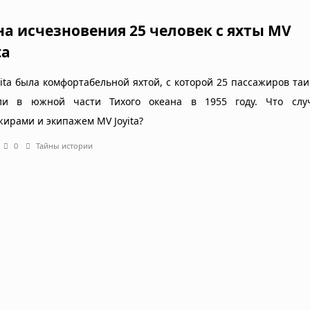
на исчезновения 25 человек с яхты MV
ta
yita была комфортабельной яхтой, с которой 25 пассажиров та
ли в южной части Тихого океана в 1955 году. Что слу
жирами и экипажем MV Joyita?
0
Тайны истории