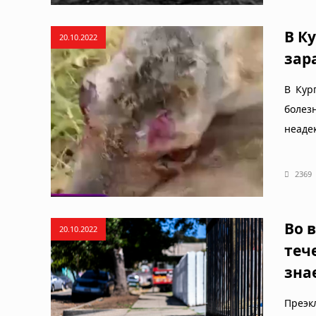
В К
20.10.2022
зар
В Кур
болез
неаде
2369
Во 
20.10.2022
теч
зна
Преэк