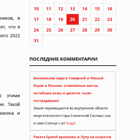
10
11
12
13
14
15
16
ников, в
17
18
19
20
21
22
23
ет, что я
24
25
26
27
28
29
30
ого 2022
31
ПОСЛЕДНИЕ КОММЕНТАРИИ
Аномальная жара в Северной и Южной
Корее и Японии: отменённые матчи,
погибшие львы и десятки тысяч
 с этими
пострадавших
е. Такой
Земля перемещается во внутренние области
закона и
энергетического тора Солнечной Систмы ( как
и само Солнце с (от
бодр
)
Ракета SpaceX врезалась в Луну на скорости