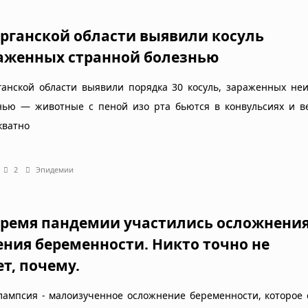
урганской области выявили косуль
аженных странной болезнью
ганской области выявили порядка 30 косуль, зараженных не
нью — животные с пеной изо рта бьются в конвульсиях и ве
кватно
2
Эпидемии
время пандемии участились осложнени
ения беременности. Никто точно не
ет, почему.
лампсия - малоизученное осложнение беременности, которое