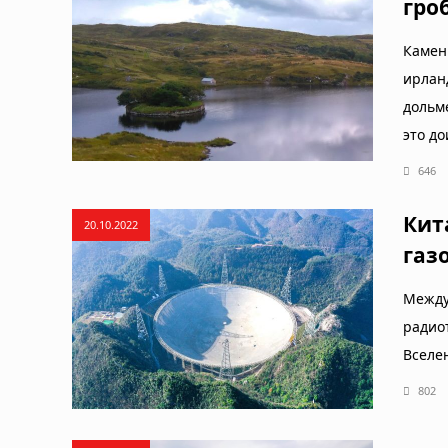
гро
Камен
ирлан
дольм
это д
646
Кит
20.10.2022
газ
Между
радио
Вселе
802