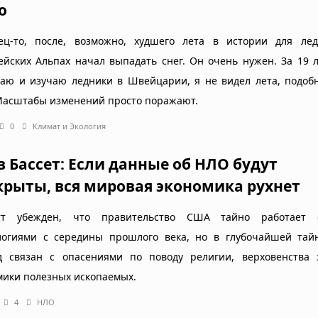
о
ец-то, после, возможно, худшего лета в истории для лед
ейских Альпах начал выпадать снег. Он очень нужен. За 19 л
аю и изучаю ледники в Швейцарии, я не видел лета, подобн
 Масштабы изменений просто поражают.
0
Климат и Экология
в Бассет: Если данные об НЛО будут
крыты, вся мировая экономика рухнет
етт убежден, что правительство США тайно работает
логиями с середины прошлого века, но в глубочайшей тайн
д связан с опасениями по поводу религии, верховенства 
мики полезных ископаемых.
4
НЛО