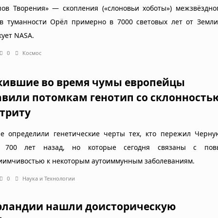
пов Творения» — скопления («слоновьи хоботы») межзвёздно
в туманности Орёл примерно в 7000 световых лет от Земли
кует NASA.
0
Космос
ившие во время чумы европейцы
авили потомкам генотип со склонность
ртриту
е определили генетические черты тех, кто пережил Черну
е 700 лет назад, но которые сегодня связаны с пов
иимчивостью к некоторым аутоиммунным заболеваниям.
0
Наука и Технологии
рландии нашли доисторическую