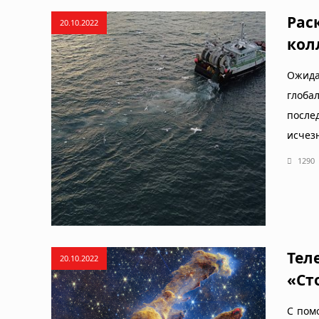
Рас
20.10.2022
кол
Ожида
глоба
после
исчез
1290
Тел
20.10.2022
«Ст
С пом