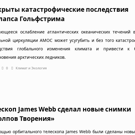
крыты катастрофические последствия
лапса Гольфстрима
ющееся ослабление атлантических океанических течений в
льной циркуляции AMOC может усугубить и без того катастр
дствия глобального изменения климата и привести к 
новения арктических ледников.
0
Климат и Экология
ескоп James Webb сделал новые снимки
олпов Творения»
ощью орбитального телескопа James Webb были сделаны новы