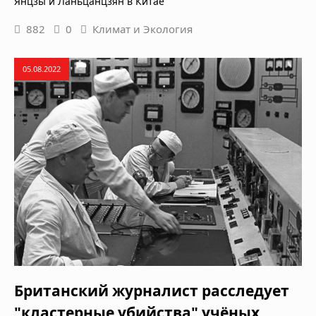
Янцзы и Ланьцанцзян в Китае
882
0
Климат и Экология
05.08.2022
Британский журналист расследует
"кластерные убийства" учёных