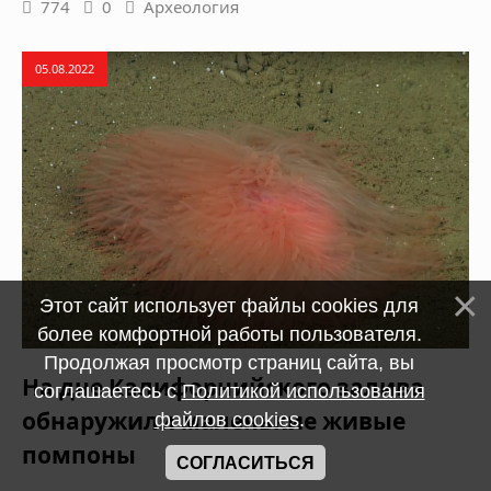
774
0
Археология
05.08.2022
Этот сайт использует файлы cookies для
более комфортной работы пользователя.
Продолжая просмотр страниц сайта, вы
На дне Калифорнийского залива
соглашаетесь с
Политикой использования
обнаружили маленькие живые
файлов cookies
.
помпоны
СОГЛАСИТЬСЯ