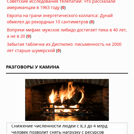
Советские исследования телепатии: что рассказали
американцам в 1963 году
(
0
)
Саблезубый олень: в поисках
Европа на грани энергетического коллапса: Дунай
загадочной кабарги
обмелел до рекордных 10 сантиметров
(
0
)
24.07.2023 в 10:04
Вопреки мифам: мужское либидо достигает пика в 40 лет,
Древесные кенгуру: уникальные
а не в 20
(
0
)
обитатели тропических лесов
Забытая табличка из Диспилио: письменность на 2000
Австралии
лет старше шумерской
(
0
)
20.07.2023 в 14:00
Могучие бегемоты: неуклюжие
РАЗГОВОРЫ У КАМИНА
увальни или опасные хищники?
17.07.2023 в 16:04
Китоглав — самая необычная птица
в мире
17.07.2023 в 09:46
Паукообразная обезьяна
16.07.2023 в 13:42