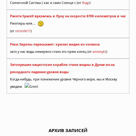
Солнечной Систмы ( как и само Солнце с (от
бодр
)
Ракета SpaceX врезалась в Луну на скорости 8700 километров в час
Рэкетиры мля....
(от
renmilk11
)
Реки Европы пересыхают: кризис виден из космоса
зато у нас воды немеряно стало это прям копец (от
andreykt
)
Затонувшие нацистские корабли стали видны в Дунае из-за
рекордного падения уровня воды
Когда-нибудь, при понижении уровня Чёрного моря, мы и Москву
увидим.
Gron)
АРХИВ ЗАПИСЕЙ