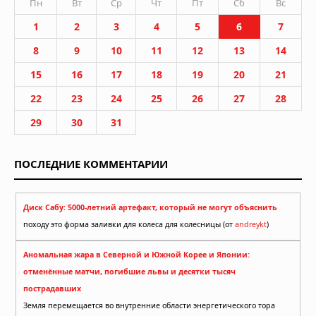
Пн
Вт
Ср
Чт
Пт
Сб
Вс
1
2
3
4
5
6
7
8
9
10
11
12
13
14
15
16
17
18
19
20
21
22
23
24
25
26
27
28
29
30
31
ПОСЛЕДНИЕ КОММЕНТАРИИ
Диск Сабу: 5000-летний артефакт, который не могут объяснить
походу это форма заливки для колеса для колесницы (от
andreykt
)
Аномальная жара в Северной и Южной Корее и Японии:
отменённые матчи, погибшие львы и десятки тысяч
пострадавших
Земля перемещается во внутренние области энергетического тора