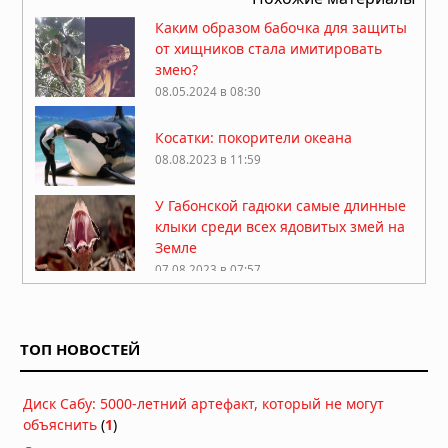
Каким образом бабочка для защиты
от хищников стала имитировать
змею?
08.05.2024 в 08:30
Косатки: покорители океана
08.08.2023 в 11:59
У Габонской гадюки самые длинные
клыки среди всех ядовитых змей на
Земле
07.08.2023 в 07:57
Удивительный мир обыкновенного
ежа: уникальная жизнь этого
забавного создания
ТОП НОВОСТЕЙ
02.08.2023 в 13:41
Броненосцы: животные в броне,
Диск Сабу: 5000-летний артефакт, который не могут
которые вызывают удивление
объяснить
(
1
)
28.07.2023 в 09:01