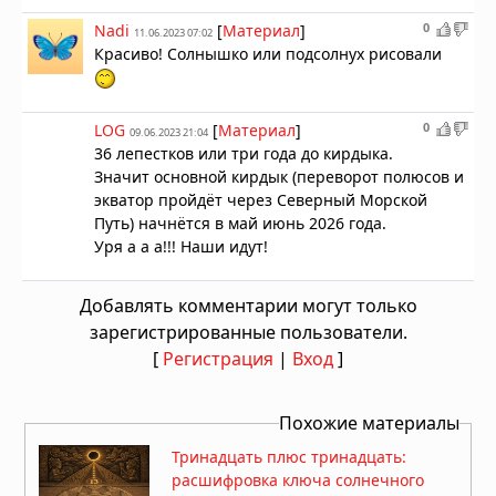
0
Nadi
[
Материал
]
11.06.2023 07:02
Красиво! Солнышко или подсолнух рисовали
0
LOG
[
Материал
]
09.06.2023 21:04
36 лепестков или три года до кирдыка.
Значит основной кирдык (переворот полюсов и
экватор пройдёт через Северный Морской
Путь) начнётся в май июнь 2026 года.
Уря а а а!!! Наши идут!
Добавлять комментарии могут только
зарегистрированные пользователи.
[
Регистрация
|
Вход
]
Похожие материалы
Тринадцать плюс тринадцать:
расшифровка ключа солнечного