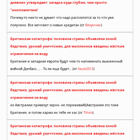
дневник утверждает: загадка куда глубже, чем просто
"инопланетяне!
Почему-то никто не думает что надо расплатится за то что уже
получено. Все мечтают о новых кредитах (от
Везунчик
)
Британская катастрофа: половина страны объявлена зоной
бедствия, урожай уничтожен, для миллионов введены жёсткие
ограничения на воду
Британия и западная европа будут чем-то напоминать выжженный
войной Донбасс.... . То ли еще будет... (от
faust2012
)
Британская катастрофа: половина страны объявлена зоной
бедствия, урожай уничтожен, для миллионов введены жёсткие
ограничения на воду
из Австралии привезут зерно- не переживай((Австралия это тоже
Британия. и потом карма их тебя не кас (от
Tihiro
)
Британская катастрофа: половина страны объявлена зоной
бедствия, урожай уничтожен, для миллионов введены жёсткие