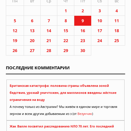
Пн
Вт
Ср
Чт
Пт
Сб
Вс
1
2
3
4
5
6
7
8
9
10
11
12
13
14
15
16
17
18
19
20
21
22
23
24
25
26
27
28
29
30
ПОСЛЕДНИЕ КОММЕНТАРИИ
Британская катастрофа: половина страны объявлена зоной
бедствия, урожай уничтожен, для миллионов введены жёсткие
ограничения на воду
А почему только из Австралии? Мы живём в едином мире и торговля
зерном и всем другим добываемым из з (от
Везунчик
)
Жак Валле посвятил расследованию НЛО 70 лет. Его последний