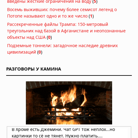
введены жёсткие ограничения на воду
(
5
)
Новый рисунок на поле появился в
Восемь выживших: почему более семисот легенд о
английском графстве Уилтшир
Потопе называют одно и то же число
(
1
)
13.07.2026 в 06:51
Рассекреченные файлы Трампа: 150-метровый
треугольник над базой в Афганистане и неопознанные
В английском графстве Уилтшир
объекты над США
(
0
)
обнаружен новый рисунок на поле
Подземные тоннели: загадочное наследие древних
12.07.2026 в 07:38
цивилизаций
(
0
)
Новый рисунок на поле обнаружен 7
июля 2026 года в английском
РАЗГОВОРЫ У КАМИНА
графстве Уилтшир
08.07.2026 в 17:48
В английском графстве Уилтшир
обнаружен новый рисунок на поле
06.07.2026 в 09:05
Новый рисунок на поле обнаружен в
английском графстве Уилтшир 4
июля 2026г
05.07.2026 в 05:47