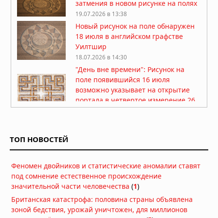
затмения в новом рисунке на полях
19.07.2026 в 13:38
Новый рисунок на поле обнаружен
18 июля в английском графстве
Уилтшир
18.07.2026 в 14:30
"День вне времени": Рисунок на
поле появившийся 16 июля
возможно указывает на открытие
портала в четвертое измерение 26
июля 2026г
18.07.2026 в 10:32
Новый рисунок на поле обнаружен
ТОП НОВОСТЕЙ
16 июля 2026г в английском
графстве Оксфордшир
17.07.2026 в 06:22
Феномен двойников и статистические аномалии ставят
под сомнение естественное происхождение
В английском графстве Уилтшир
значительной части человечества
(
1
)
появился новый рисунок на поле
Британская катастрофа: половина страны объявлена
15.07.2026 в 07:42
зоной бедствия, урожай уничтожен, для миллионов